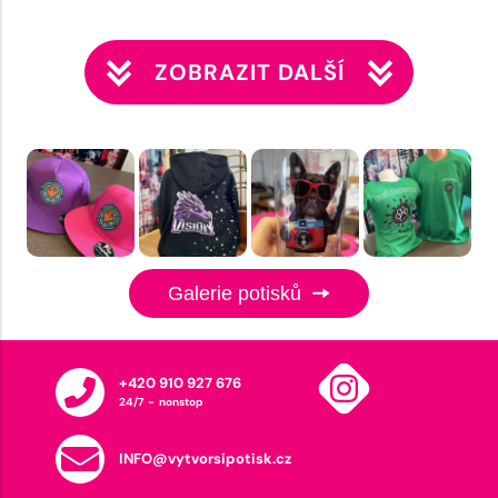
ZOBRAZIT DALŠÍ
Galerie potisků
+420 910 927 676
24/7 - nonstop
INFO@vytvorsipotisk.cz