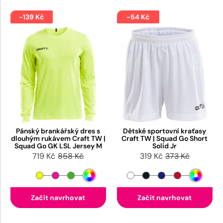
-139 Kč
-54 Kč
Pánský brankářský dres s
Dětské sportovní kraťasy
dlouhým rukávem Craft TW |
Craft TW | Squad Go Short
Squad Go GK LSL Jersey M
Solid Jr
719 Kč
858 Kč
319 Kč
373 Kč
Začít navrhovat
Začít navrhovat