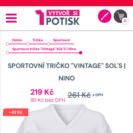
⭐ 4.9 na Google za posledních 30 dní
0
Domů
Trička
Sportovní
Sportovní tričko "Vintage" SOL'S | Nino
SPORTOVNÍ TRIČKO "VINTAGE" SOL'S |
NINO
Aktuální
219
Kč
261
Kč
s DPH
cena
Původní
181 Kč bez DPH
je:
cena
219 Kč.
-
42
Kč
byla: