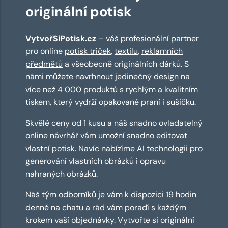
originální potisk
VytvořSiPotisk.cz
– váš profesionální partner
pro online
potisk triček
,
textilu
,
reklamních
předmětů
a všeobecně originálních dárků. S
námi můžete navrhnout jedinečný design na
více než 4 000 produktů s rychlým a kvalitním
tiskem, který vydrží opakované praní i sušičku.
Skvělé ceny od 1 kusu a náš snadno ovladatelný
online návrhář
vám umožní snadno editovat
vlastní potisk. Navíc nabízíme
AI technologii
pro
generování vlastních obrázků i opravu
nahraných obrázků.
Náš tým odborníků je vám k dispozici 19 hodin
denně na chatu a rád vám poradí s každým
krokem vaší objednávky. Vytvořte si originální