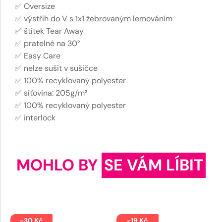
✅ Oversize
✅ výstřih do V s 1x1 žebrovaným lemováním
✅ štítek Tear Away
✅ pratelné na 30°
✅ Easy Care
✅ nelze sušit v sušičce
✅ 100% recyklovaný polyester
✅ síťovina: 205g/m²
✅ 100% recyklovaný polyester
✅ interlock
MOHLO BY
SE VÁM LÍBIT
-30 Kč
-19 Kč