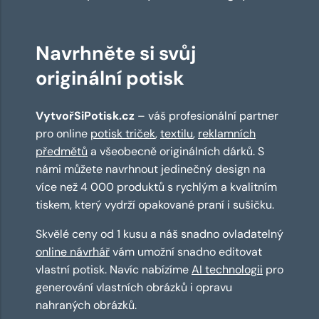
Navrhněte si svůj
originální potisk
VytvořSiPotisk.cz
– váš profesionální partner
pro online
potisk triček
,
textilu
,
reklamních
předmětů
a všeobecně originálních dárků. S
námi můžete navrhnout jedinečný design na
více než 4 000 produktů s rychlým a kvalitním
tiskem, který vydrží opakované praní i sušičku.
Skvělé ceny od 1 kusu a náš snadno ovladatelný
online návrhář
vám umožní snadno editovat
vlastní potisk. Navíc nabízíme
AI technologii
pro
generování vlastních obrázků i opravu
nahraných obrázků.