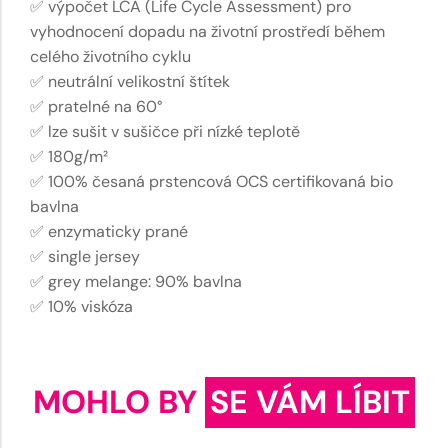
✅ výpočet LCA (Life Cycle Assessment) pro
vyhodnocení dopadu na životní prostředí během
celého životního cyklu
✅ neutrální velikostní štítek
✅ pratelné na 60°
✅ lze sušit v sušičce při nízké teplotě
✅ 180g/m²
✅ 100% česaná prstencová OCS certifikovaná bio
bavlna
✅ enzymaticky prané
✅ single jersey
✅ grey melange: 90% bavlna
✅ 10% viskóza
MOHLO BY
SE VÁM LÍBIT