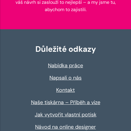
váš návrh si zaslouží to nejlepší – a my jsme tu,
abychom to zajistili.
Důležité odkazy
Nabídka práce
Napsali o nás
Kontakt
Naše tiskárna – Příběh a vize
Jak vytvořit vlastní potisk
Návod na online designer