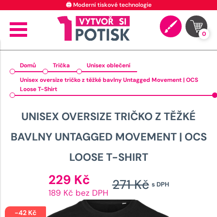
🖨️ Moderní tiskové technologie
0
Domů
Trička
Unisex oblečení
Unisex oversize tričko z těžké bavlny Untagged Movement | OCS
Loose T-Shirt
UNISEX OVERSIZE TRIČKO Z TĚŽKÉ
BAVLNY UNTAGGED MOVEMENT | OCS
LOOSE T-SHIRT
Aktuální
229
Kč
271
Kč
s DPH
cena
Původn
189 Kč bez DPH
je:
cena
229 Kč.
-
42
Kč