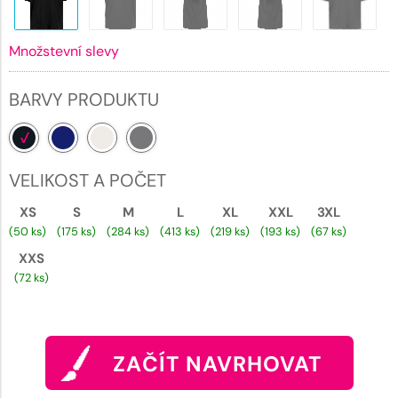
Množstevní slevy
BARVY PRODUKTU
VELIKOST A POČET
XS
S
M
L
XL
XXL
3XL
(50 ks)
(175 ks)
(284 ks)
(413 ks)
(219 ks)
(193 ks)
(67 ks)
XXS
(72 ks)
ZAČÍT NAVRHOVAT