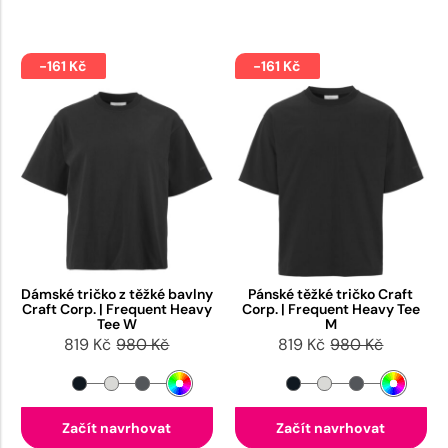
-161 Kč
-161 Kč
Dámské tričko z těžké bavlny
Pánské těžké tričko Craft
Craft Corp. | Frequent Heavy
Corp. | Frequent Heavy Tee
Tee W
M
819 Kč
980 Kč
819 Kč
980 Kč
Začít navrhovat
Začít navrhovat