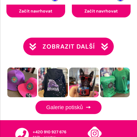
Začít navrhovat
Začít navrhovat
ZOBRAZIT DALŠÍ
Galerie potisků
+420 910 927 676