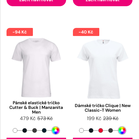
-94 Kč
-40 Kč
Pánské elastické tričko
Dámské tričko Clique | New
Cutter & Buck | Manzanita
Classic-T Women
Men
479 Kč
573 Kč
199 Kč
239 Kč