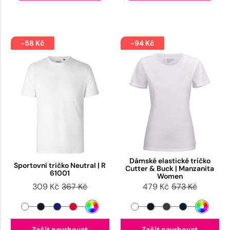
-58 Kč
-94 Kč
Dámské elastické tričko
Sportovní tričko Neutral | R
Cutter & Buck | Manzanita
61001
Women
309 Kč
367 Kč
479 Kč
573 Kč
Začít navrhovat
Začít navrhovat