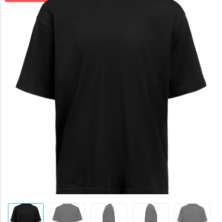
byla:
271 Kč.