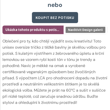
nebo
KOUPIT BEZ POTISKU
Ukázka tohoto produktu s potiskem
Navštívit Design galerii
Oblečení pro ty, kdo chtějí vyjádřit svou kreativitu! Toto
unisex oversize tričko z těžké bavlny je skvělou volbou pro
potisk. S kulatým výstřihem z žebrovaného úpletu a krční
lemovkou se vzorem rybí kosti tón v tónu je trendy a
pohodlné. Navíc je měkké na omak a vyrobené
certifikovaně veganským způsobem bez živočišných
přísad. S výpočtem LCA pro ohodnocení dopadu na životní
prostředí a neutrálním velikostním štítkem je to skvělá
ekologická volba. Můžete je prát na 60°C a sušit v sušičce
při nízké teplotě, což zaručuje snadnou údržbu. Buďte
styloví a ohleduplní k životnímu prostředí!