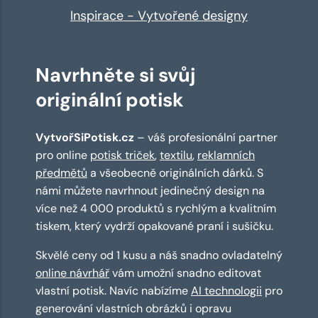
Inspirace - Vytvořené designy
Navrhněte si svůj
originální potisk
VytvořSiPotisk.cz
– váš profesionální partner
pro online
potisk triček
,
textilu
,
reklamních
předmětů
a všeobecně originálních dárků. S
námi můžete navrhnout jedinečný design na
více než 4 000 produktů s rychlým a kvalitním
tiskem, který vydrží opakované praní i sušičku.
Skvělé ceny od 1 kusu a náš snadno ovladatelný
online návrhář
vám umožní snadno editovat
vlastní potisk. Navíc nabízíme
AI technologii
pro
generování vlastních obrázků i opravu