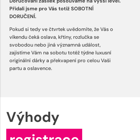
Doručování zásilek posouváme na vyšší level.
Přidali jsme pro Vás totiž SOBOTNÍ
DORUČENÍ.
Pokud si tedy ve čtvrtek uvědomíte, že Vás o
víkendu čeká oslava, křtiny, rozlučka se
svobodou nebo jiná významná událost,
zajistíme Vám na sobotu totéž týdne luxusní
originální dárky a překvapení pro celou Vaši
partu a oslavence.
Výhody
registrace