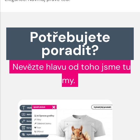
Potřebujete
poradit?
Nevězte hlavu od toho jsme tu
my.