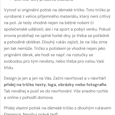
Vytvoř si originální potisk na dámské tričko. Toto tričko je
vyrobené z velice příjemného materiálu, který není citlivý
na pot. Je tedy vhodné nejen na běžné nošení či
společenské události, ale i na sport a pobyt venku. Pokud
zrovna probíhají ne úplně horké dny, je třeba se pořádně
a pohodlně oblékat. Dlouhý rukáv zajistí, že na Vás zima
jen tak nemůže. Tričko s potiskem je vhodné nejen jako
originální dárek, ale hodí se např. na rozlučky se
svobodou pro tým nevěsty, nebo třeba pro celou Vaši
třídu.
Design je jen a jen na Vás. Začni navrhovat a v návrháři
přidej na tričko texty, loga, obrázky nebo fotografie
.
Tak neváhej a pusť se do navrhování. Vše snadno rychle
a online z pohodlí domova.
Přidej vlastní potisk na dámské tričko s dlouhým rukávem
Elegance. Navrhuj právě teď!