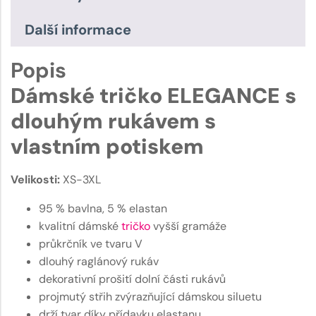
Další informace
Popis
Dámské tričko ELEGANCE s
dlouhým rukávem s
vlastním potiskem
Velikosti:
XS-3XL
95 % bavlna, 5 % elastan
kvalitní dámské
tričko
vyšší gramáže
průkrčník ve tvaru V
dlouhý raglánový rukáv
dekorativní prošití dolní části rukávů
projmutý střih zvýrazňující dámskou siluetu
drží tvar díky přídavku elastanu