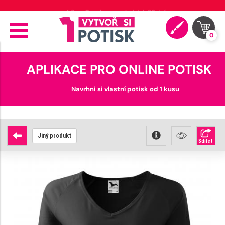
🚚 Doprava od 89 Kč
0
APLIKACE PRO ONLINE POTISK
Navrhni si vlastní potisk od 1 kusu