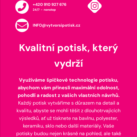
+420 910 927 676
24/7 - nonstop
INFO@vytvorsipotisk.cz
Kvalitní potisk, který
vydrží
Využíváme špičkové technologie potisku,
abychom vám přinesli maximální odolnost,
pohodlí a radost z vašich vlastních návrhů.
Každý potisk vytváříme s důrazem na detail a
kvalitu, abyste se mohli těšit z dlouhotrvajících
výsledků, ať už tisknete na bavlnu, polyester,
keramiku, sklo nebo další materiály. Vaše
potisky budou nejen krásné na pohled, ale také