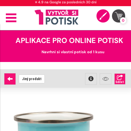
0
APLIKACE PRO ONLINE POTISK
Navrhni si vlastní potisk od 1 kusu