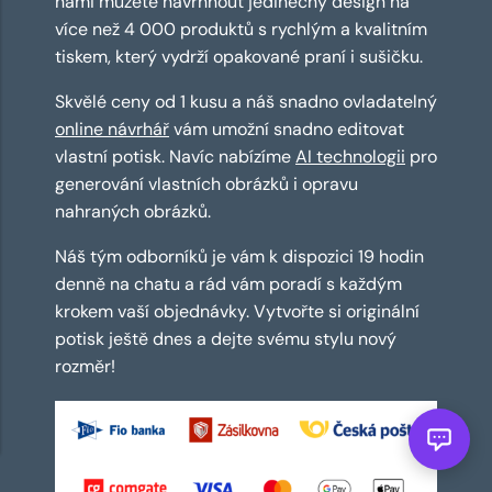
námi můžete navrhnout jedinečný design na
více než 4 000 produktů s rychlým a kvalitním
tiskem, který vydrží opakované praní i sušičku.
Skvělé ceny od 1 kusu a náš snadno ovladatelný
online návrhář
vám umožní snadno editovat
vlastní potisk. Navíc nabízíme
AI technologii
pro
generování vlastních obrázků i opravu
nahraných obrázků.
Náš tým odborníků je vám k dispozici 19 hodin
denně na chatu a rád vám poradí s každým
krokem vaší objednávky. Vytvořte si originální
potisk ještě dnes a dejte svému stylu nový
rozměr!