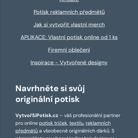
Potisk reklamních předmětů
Jak si vytvořit vlastní merch
APLIKACE: Vlastní potisk online od 1 ks
Firemní oblečení
Inspirace - Vytvořené designy
Navrhněte si svůj
originální potisk
VytvořSiPotisk.cz
– váš profesionální partner
pro online
potisk triček
,
textilu
,
reklamních
předmětů
a všeobecně originálních dárků. S