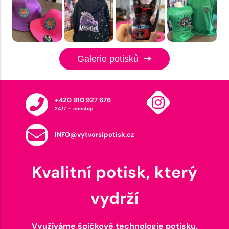
Galerie potisků
+420 910 927 676
24/7 - nonstop
INFO@vytvorsipotisk.cz
Kvalitní potisk, který
vydrží
Využíváme špičkové technologie potisku,