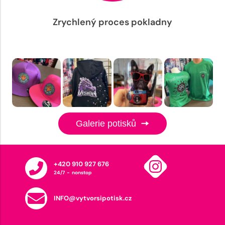
Zrychlený proces pokladny
Galerie potisků
+420 910 927 676
24/7 - nonstop
INFO@vytvorsipotisk.cz