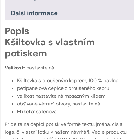
Další informace
Popis
Kšiltovka s vlastním
potiskem
Velikost:
nastavitelná
Kšiltovka s broušeným keprem, 100 % bavlna
pětipanelová čepice z broušeného kepru
velikost nastavitelná mosazným klipem
obšívané větrací otvory, nastavitelná
Etiketa
:
saténová
Přidejte na čepici potisk ve formě textu, jména, čísla,
loga, či vlastní fotku v našem návrháři. Vedle produktu