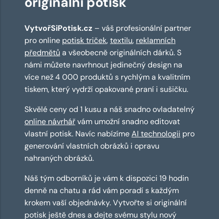
originální potisk
VytvořSiPotisk.cz
– váš profesionální partner
pro online
potisk triček
,
textilu
,
reklamních
předmětů
a všeobecně originálních dárků. S
námi můžete navrhnout jedinečný design na
více než 4 000 produktů s rychlým a kvalitním
tiskem, který vydrží opakované praní i sušičku.
Skvělé ceny od 1 kusu a náš snadno ovladatelný
online návrhář
vám umožní snadno editovat
vlastní potisk. Navíc nabízíme
AI technologii
pro
generování vlastních obrázků i opravu
nahraných obrázků.
Náš tým odborníků je vám k dispozici 19 hodin
denně na chatu a rád vám poradí s každým
krokem vaší objednávky. Vytvořte si originální
potisk ještě dnes a dejte svému stylu nový