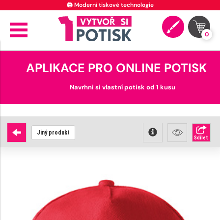
⭐ 4.9 na Google za posledních 30 dní
0
APLIKACE PRO ONLINE POTISK
Navrhni si vlastní potisk od 1 kusu