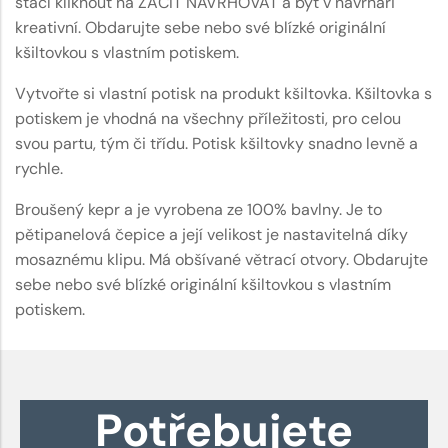
stačí kliknout na ZAČÍT NAVRHOVAT a být v návrháři
kreativní. Obdarujte sebe nebo své blízké originální
kšiltovkou s vlastním potiskem.
Vytvořte si vlastní potisk na produkt kšiltovka. Kšiltovka s
potiskem je vhodná na všechny příležitosti, pro celou
svou partu, tým či třídu. Potisk kšiltovky snadno levně a
rychle.
Broušený kepr a je vyrobena ze 100% bavlny. Je to
pětipanelová čepice a její velikost je nastavitelná díky
mosaznému klipu. Má obšívané větrací otvory. Obdarujte
sebe nebo své blízké originální kšiltovkou s vlastním
potiskem.
Potřebujete