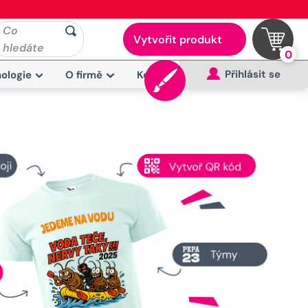
Co
Vytvořit produkt
hledáte
0
Přihlásit se
ologie
O firmě
Kontakt