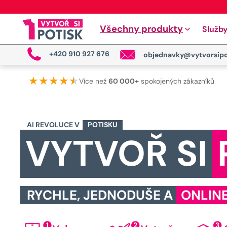
Všechny produkty
Služb
+420 910 927 676
objednavky@vytvorsipo
★
★
★
★
★
★
Více než
60 000+
spokojených zákazníků
AI REVOLUCE V
POTISKU
VYTVOŘ SI
RYCHLE, JEDNODUŠE A
ONLIN