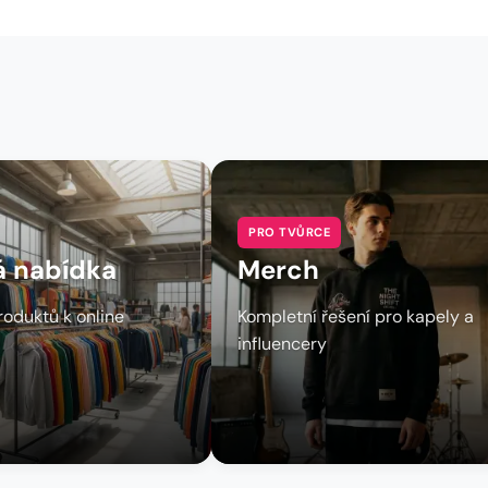
PRO TVŮRCE
á nabídka
Merch
oduktů k online
Kompletní řešení pro kapely a
influencery