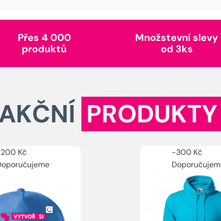
Přes 4 000
Množstevní slevy
produktů
od 3ks
AKČNÍ
PRODUKTY
-
200
Kč
-
300
Kč
Doporučujeme
Doporučujem