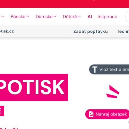
🖨️ Moderní tiskové technologie
y
Pánské
Dámské
Dětské
AI
Inspirace
tisk.cz
Zadat poptávku
Techn
POTISK
E