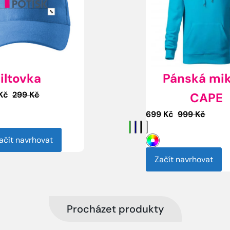
iltovka
Pánská mik
Aktuální
Původní
Kč
299
Kč
CAPE
cena
cena
Aktuální
Původn
699
Kč
999
Kč
je:
byla:
cena
cena
99 Kč.
299 Kč.
je:
byla:
ačít navrhovat
699 Kč.
999 Kč
Začít navrhovat
Procházet produkty