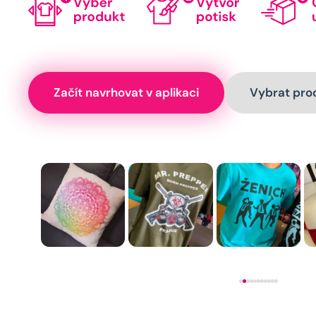
Začít navrhovat v aplikaci
Vybrat pro