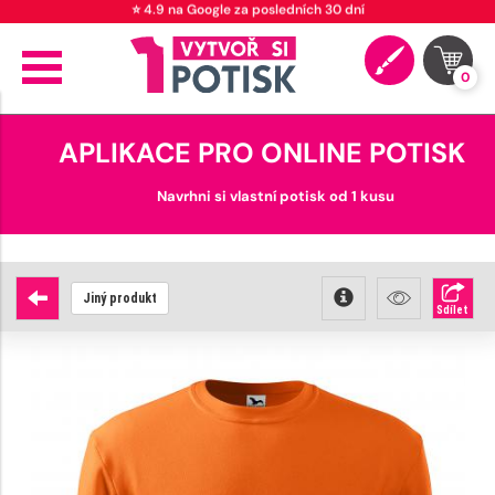
🚚 Doprava od 89 Kč
0
APLIKACE PRO ONLINE POTISK
Navrhni si vlastní potisk od 1 kusu