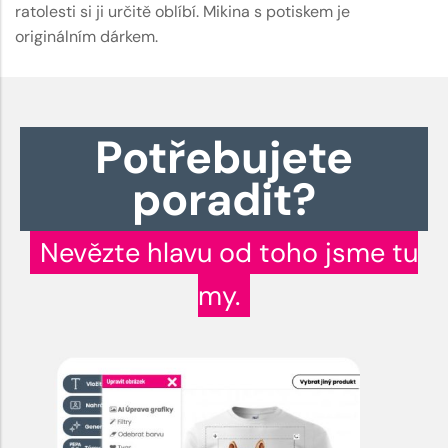
ratolesti si ji určitě oblíbí. Mikina s potiskem je
originálním dárkem.
Potřebujete
poradit?
Nevězte hlavu od toho jsme tu
my.