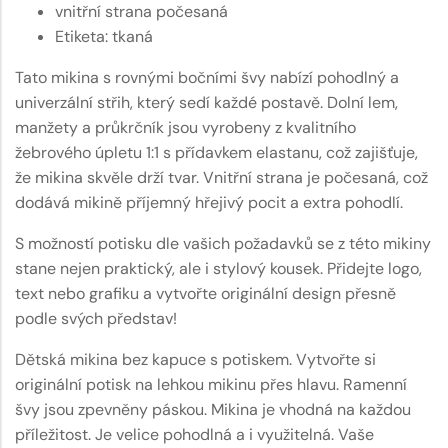
vnitřní strana počesaná
Etiketa: tkaná
Tato mikina s rovnými bočními švy nabízí pohodlný a
univerzální střih, který sedí každé postavě. Dolní lem,
manžety a průkrčník jsou vyrobeny z kvalitního
žebrového úpletu 1:1 s přídavkem elastanu, což zajišťuje,
že mikina skvěle drží tvar. Vnitřní strana je počesaná, což
dodává mikině příjemný hřejivý pocit a extra pohodlí.
S možností potisku dle vašich požadavků se z této mikiny
stane nejen praktický, ale i stylový kousek. Přidejte logo,
text nebo grafiku a vytvořte originální design přesně
podle svých představ!
Dětská mikina bez kapuce s potiskem. Vytvořte si
originální potisk na lehkou mikinu přes hlavu. Ramenní
švy jsou zpevněny páskou. Mikina je vhodná na každou
příležitost. Je velice pohodlná a i využitelná. Vaše