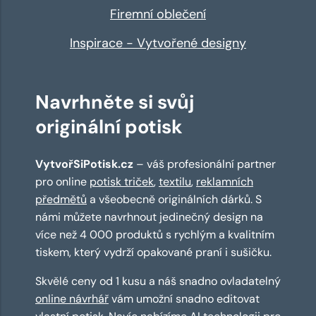
Firemní oblečení
Inspirace - Vytvořené designy
Navrhněte si svůj
originální potisk
VytvořSiPotisk.cz
– váš profesionální partner
pro online
potisk triček
,
textilu
,
reklamních
předmětů
a všeobecně originálních dárků. S
námi můžete navrhnout jedinečný design na
více než 4 000 produktů s rychlým a kvalitním
tiskem, který vydrží opakované praní i sušičku.
Skvělé ceny od 1 kusu a náš snadno ovladatelný
online návrhář
vám umožní snadno editovat