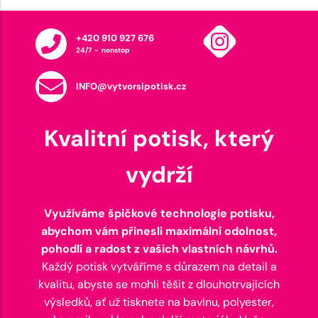
+420 910 927 676
24/7 - nonstop
INFO@vytvorsipotisk.cz
Kvalitní potisk, který
vydrží
Využíváme špičkové technologie potisku,
abychom vám přinesli maximální odolnost,
pohodlí a radost z vašich vlastních návrhů.
Každý potisk vytváříme s důrazem na detail a
kvalitu, abyste se mohli těšit z dlouhotrvajících
výsledků, ať už tisknete na bavlnu, polyester,