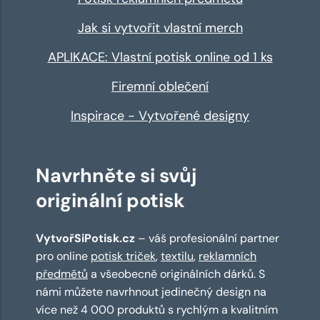
Jak si vytvořit vlastní merch
APLIKACE: Vlastní potisk online od 1 ks
Firemní oblečení
Inspirace - Vytvořené designy
Navrhněte si svůj
originální potisk
VytvořSiPotisk.cz
– váš profesionální partner
pro online
potisk triček
,
textilu
,
reklamních
předmětů
a všeobecně originálních dárků. S
námi můžete navrhnout jedinečný design na
více než 4 000 produktů s rychlým a kvalitním