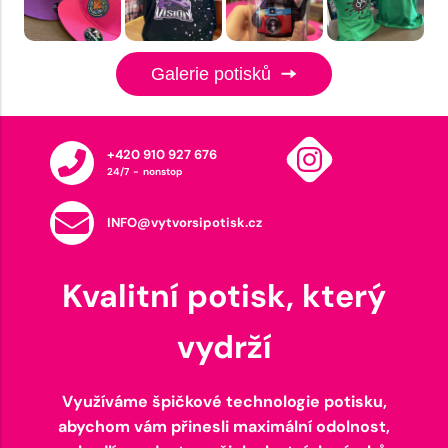
Galerie potisků
+420 910 927 676
24/7 - nonstop
INFO@vytvorsipotisk.cz
Kvalitní potisk, který
vydrží
Využíváme špičkové technologie potisku,
abychom vám přinesli maximální odolnost,