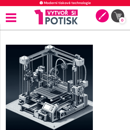
🖨️ Moderní tiskové technologie
0