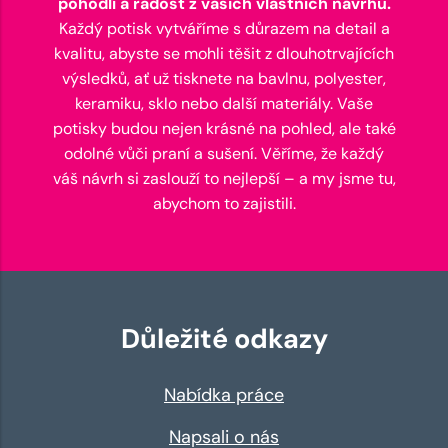
pohodlí a radost z vašich vlastních návrhů.
Každý potisk vytváříme s důrazem na detail a
kvalitu, abyste se mohli těšit z dlouhotrvajících
výsledků, ať už tisknete na bavlnu, polyester,
keramiku, sklo nebo další materiály. Vaše
potisky budou nejen krásné na pohled, ale také
odolné vůči praní a sušení. Věříme, že každý
váš návrh si zaslouží to nejlepší – a my jsme tu,
abychom to zajistili.
Důležité odkazy
Nabídka práce
Napsali o nás