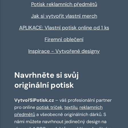
Potisk reklamních předmětů
Jak si vytvořit vlastní merch
APLIKACE: Vlastní potisk online od 1 ks
Firemní oblečení
Inspirace - Vytvořené designy
Navrhněte si svůj
originální potisk
VytvořSiPotisk.cz
– váš profesionální partner
pro online
potisk triček
,
textilu
,
reklamních
předmětů
a všeobecně originálních dárků. S
námi můžete navrhnout jedinečný design na