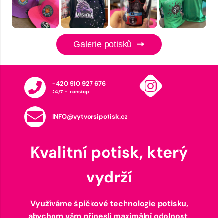
Galerie potisků
+420 910 927 676
24/7 - nonstop
INFO@vytvorsipotisk.cz
Kvalitní potisk, který
vydrží
Využíváme špičkové technologie potisku,
abychom vám přinesli maximální odolnost,