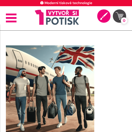
🖨️ Moderní tiskové technologie
0