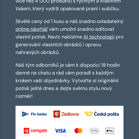
více než 4 000 produktů s rychlým a kvalitním
tiskem, který vydrží opakované praní i sušičku.
Skvělé ceny od 1 kusu a náš snadno ovladatelný
online návrhář
vám umožní snadno editovat
vlastní potisk. Navíc nabízíme
AI technologii
pro
generování vlastních obrázků i opravu
nahraných obrázků.
Náš tým odborníků je vám k dispozici 19 hodin
denně na chatu a rád vám poradí s každým
krokem vaší objednávky. Vytvořte si originální
potisk ještě dnes a dejte svému stylu nový
rozměr!