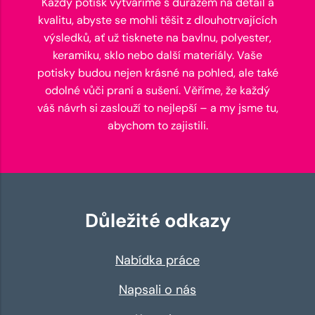
Každý potisk vytváříme s důrazem na detail a
kvalitu, abyste se mohli těšit z dlouhotrvajících
výsledků, ať už tisknete na bavlnu, polyester,
keramiku, sklo nebo další materiály. Vaše
potisky budou nejen krásné na pohled, ale také
odolné vůči praní a sušení. Věříme, že každý
váš návrh si zaslouží to nejlepší – a my jsme tu,
abychom to zajistili.
Důležité odkazy
Nabídka práce
Napsali o nás