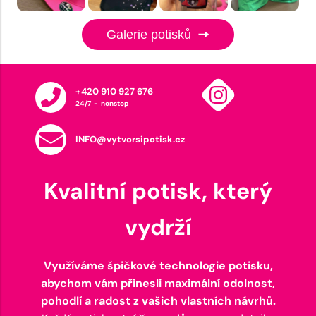
Galerie potisků
+420 910 927 676
24/7 - nonstop
INFO@vytvorsipotisk.cz
Kvalitní potisk, který
vydrží
Využíváme špičkové technologie potisku,
abychom vám přinesli maximální odolnost,
pohodlí a radost z vašich vlastních návrhů.