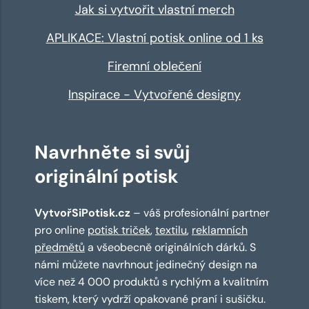
Jak si vytvořit vlastní merch
APLIKACE: Vlastní potisk online od 1 ks
Firemní oblečení
Inspirace - Vytvořené designy
Navrhněte si svůj
originální potisk
VytvořSiPotisk.cz
– váš profesionální partner
pro online
potisk triček
,
textilu
,
reklamních
předmětů
a všeobecně originálních dárků. S
námi můžete navrhnout jedinečný design na
více než 4 000 produktů s rychlým a kvalitním
tiskem, který vydrží opakované praní i sušičku.