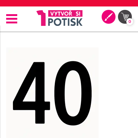
🖨️ Moderní tiskové technologie
0