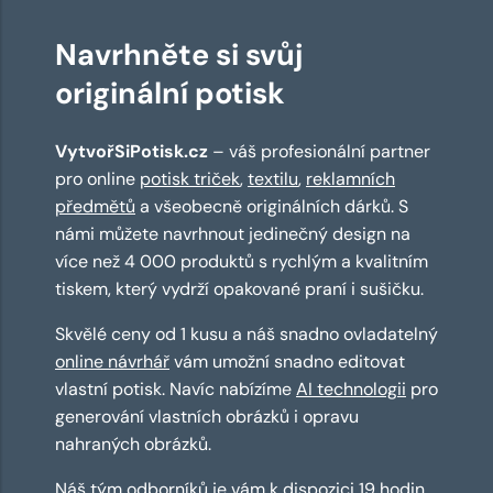
Navrhněte si svůj
originální potisk
VytvořSiPotisk.cz
– váš profesionální partner
pro online
potisk triček
,
textilu
,
reklamních
předmětů
a všeobecně originálních dárků. S
námi můžete navrhnout jedinečný design na
více než 4 000 produktů s rychlým a kvalitním
tiskem, který vydrží opakované praní i sušičku.
Skvělé ceny od 1 kusu a náš snadno ovladatelný
online návrhář
vám umožní snadno editovat
vlastní potisk. Navíc nabízíme
AI technologii
pro
generování vlastních obrázků i opravu
nahraných obrázků.
Náš tým odborníků je vám k dispozici 19 hodin