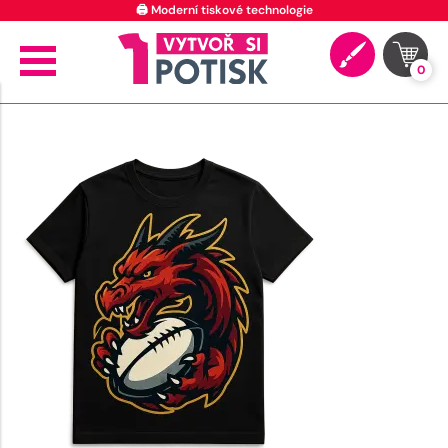
🖨️ Moderní tiskové technologie
0