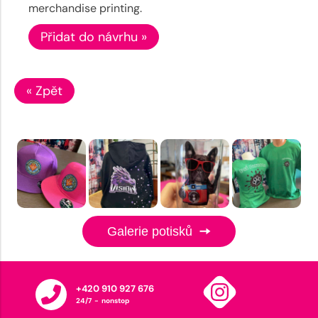
merchandise printing.
Přidat do návrhu »
« Zpět
Galerie potisků
+420 910 927 676
24/7 - nonstop