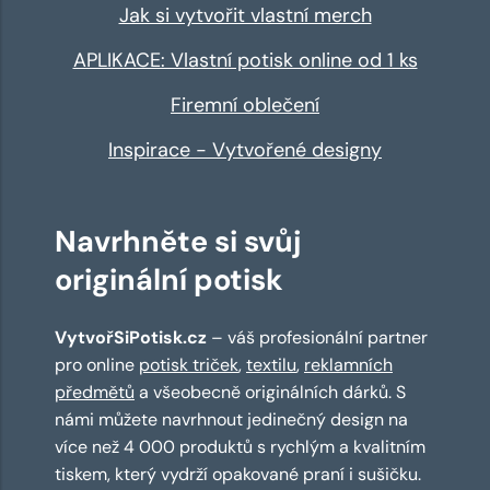
Jak si vytvořit vlastní merch
APLIKACE: Vlastní potisk online od 1 ks
Firemní oblečení
Inspirace - Vytvořené designy
Navrhněte si svůj
originální potisk
VytvořSiPotisk.cz
– váš profesionální partner
pro online
potisk triček
,
textilu
,
reklamních
předmětů
a všeobecně originálních dárků. S
námi můžete navrhnout jedinečný design na
více než 4 000 produktů s rychlým a kvalitním
tiskem, který vydrží opakované praní i sušičku.