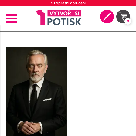
⚡ Expresní doručení
0