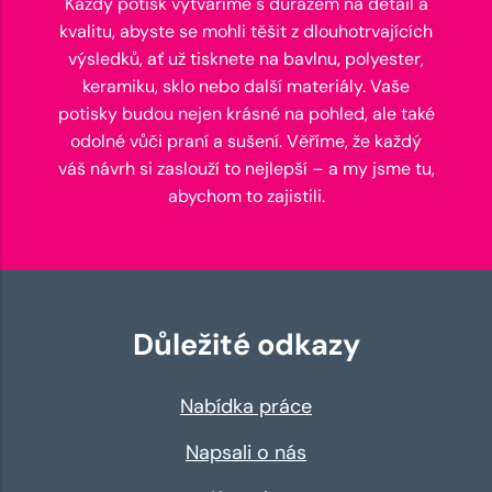
Každý potisk vytváříme s důrazem na detail a
kvalitu, abyste se mohli těšit z dlouhotrvajících
výsledků, ať už tisknete na bavlnu, polyester,
keramiku, sklo nebo další materiály. Vaše
potisky budou nejen krásné na pohled, ale také
odolné vůči praní a sušení. Věříme, že každý
váš návrh si zaslouží to nejlepší – a my jsme tu,
abychom to zajistili.
Důležité odkazy
Nabídka práce
Napsali o nás