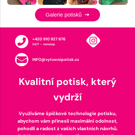
Galerie potisků
+420 910 927 676
24/7 - nonstop
INFO@vytvorsipotisk.cz
Kvalitní potisk, který
vydrží
Využíváme špičkové technologie potisku,
abychom vám přinesli maximální odolnost,
pohodlí a radost z vašich vlastních návrhů.