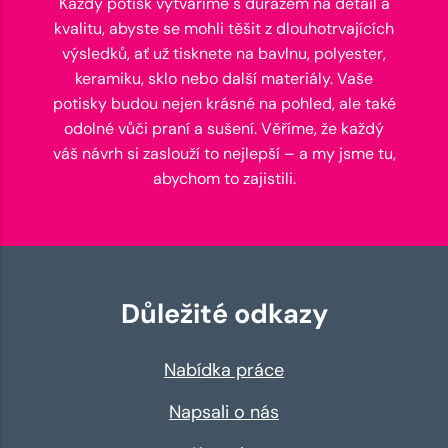
Každý potisk vytváříme s důrazem na detail a
kvalitu, abyste se mohli těšit z dlouhotrvajících
výsledků, ať už tisknete na bavlnu, polyester,
keramiku, sklo nebo další materiály. Vaše
potisky budou nejen krásné na pohled, ale také
odolné vůči praní a sušení. Věříme, že každý
váš návrh si zaslouží to nejlepší – a my jsme tu,
abychom to zajistili.
Důležité odkazy
Nabídka práce
Napsali o nás