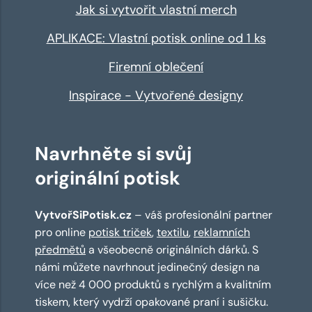
Jak si vytvořit vlastní merch
APLIKACE: Vlastní potisk online od 1 ks
Firemní oblečení
Inspirace - Vytvořené designy
Navrhněte si svůj
originální potisk
VytvořSiPotisk.cz
– váš profesionální partner
pro online
potisk triček
,
textilu
,
reklamních
předmětů
a všeobecně originálních dárků. S
námi můžete navrhnout jedinečný design na
více než 4 000 produktů s rychlým a kvalitním
tiskem, který vydrží opakované praní i sušičku.