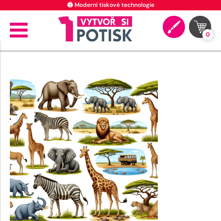
🖨️ Moderní tiskové technologie
0