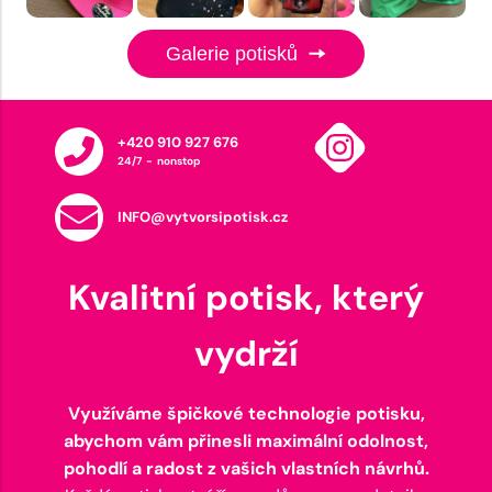
Galerie potisků
+420 910 927 676
24/7 - nonstop
INFO@vytvorsipotisk.cz
Kvalitní potisk, který
vydrží
Využíváme špičkové technologie potisku,
abychom vám přinesli maximální odolnost,
pohodlí a radost z vašich vlastních návrhů.