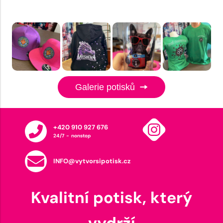
Galerie potisků
+420 910 927 676
24/7 - nonstop
INFO@vytvorsipotisk.cz
Kvalitní potisk, který
vydrží