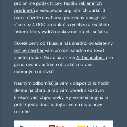
pro online
potisk triček
,
textilu
,
reklamních
předmětů
a všeobecně originálních dárků. S
námi můžete navrhnout jedinečný design na
více než 4 000 produktů s rychlým a kvalitním
tiskem, který vydrží opakované praní i sušičku.
Skvělé ceny od 1 kusu a náš snadno ovladatelný
online návrhář
vám umožní snadno editovat
vlastní potisk. Navíc nabízíme
AI technologii
pro
generování vlastních obrázků i opravu
nahraných obrázků.
Náš tým odborníků je vám k dispozici 19 hodin
denně na chatu a rád vám poradí s každým
krokem vaší objednávky. Vytvořte si originální
potisk ještě dnes a dejte svému stylu nový
rozměr!