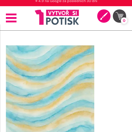
⭐ 4.9 na Google za posledních 30 dní
0