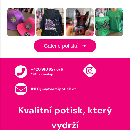
Galerie potisků
+420 910 927 676
24/7 - nonstop
INFO@vytvorsipotisk.cz
Kvalitní potisk, který
vydrží