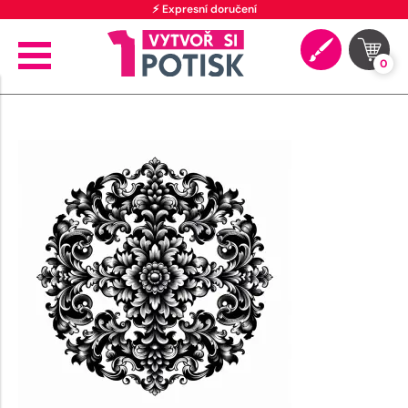
⚡ Expresní doručení
0