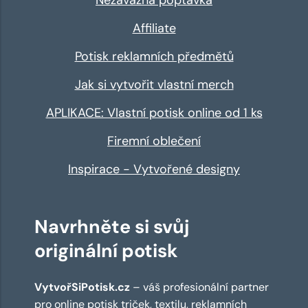
Affiliate
Potisk reklamních předmětů
Jak si vytvořit vlastní merch
APLIKACE: Vlastní potisk online od 1 ks
Firemní oblečení
Inspirace - Vytvořené designy
Navrhněte si svůj
originální potisk
VytvořSiPotisk.cz
– váš profesionální partner
pro online
potisk triček
,
textilu
,
reklamních