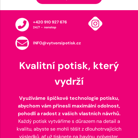
+420 910 927 676
24/7 - nonstop
INFO@vytvorsipotisk.cz
Kvalitní potisk, který
vydrží
Využíváme špičkové technologie potisku,
abychom vám přinesli maximální odolnost,
pohodlí a radost z vašich vlastních návrhů.
Každý potisk vytváříme s důrazem na detail a
kvalitu, abyste se mohli těšit z dlouhotrvajících
výsledků, ať už tisknete na bavlnu, polyester,