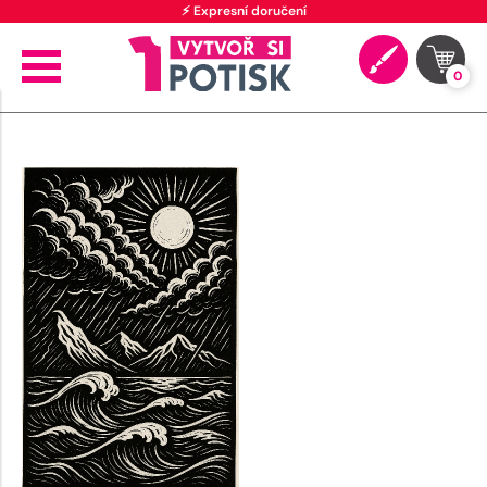
⚡ Expresní doručení
0