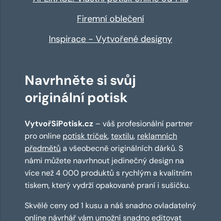
Firemní oblečení
Inspirace - Vytvořené designy
Navrhněte si svůj
originální potisk
VytvořSiPotisk.cz
– váš profesionální partner
pro online
potisk triček
,
textilu
,
reklamních
předmětů
a všeobecně originálních dárků. S
námi můžete navrhnout jedinečný design na
více než 4 000 produktů s rychlým a kvalitním
tiskem, který vydrží opakované praní i sušičku.
Skvělé ceny od 1 kusu a náš snadno ovladatelný
online návrhář
vám umožní snadno editovat