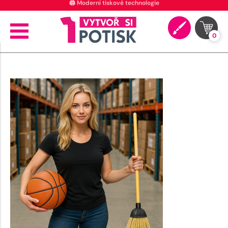
🖨️ Moderní tiskové technologie
0