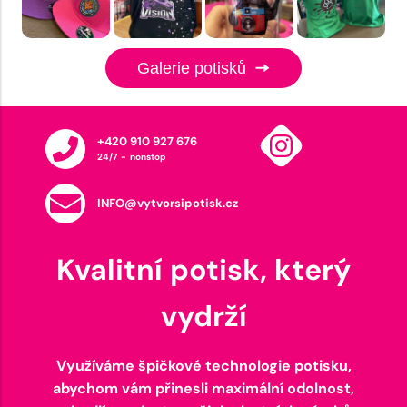
Galerie potisků
+420 910 927 676
24/7 - nonstop
INFO@vytvorsipotisk.cz
Kvalitní potisk, který
vydrží
Využíváme špičkové technologie potisku,
abychom vám přinesli maximální odolnost,