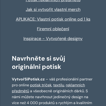
Jak si vytvořit vlastní merch
APLIKACE: Vlastní potisk online od 1 ks
Firemní oblečení
Inspirace - Vytvořené designy
Navrhněte si svůj
originální potisk
VytvořSiPotisk.cz
– váš profesionální partner
pro online
potisk triček
,
textilu
,
reklamních
předmětů
a všeobecně originálních dárků. S
námi můžete navrhnout jedinečný design na
více než 4 000 produktů s rychlým a kvalitním