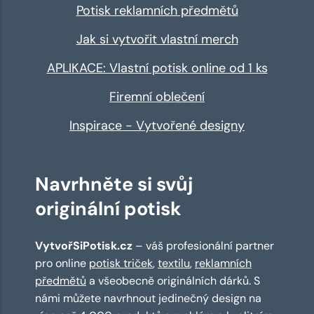
Potisk reklamních předmětů
Jak si vytvořit vlastní merch
APLIKACE: Vlastní potisk online od 1 ks
Firemní oblečení
Inspirace - Vytvořené designy
Navrhněte si svůj
originální potisk
VytvořSiPotisk.cz
– váš profesionální partner
pro online
potisk triček
,
textilu
,
reklamních
předmětů
a všeobecně originálních dárků. S
námi můžete navrhnout jedinečný design na