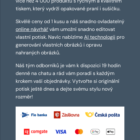
více než 4 000 produktů s rychlým a kvalitním
tiskem, který vydrží opakované praní i sušičku.
Skvělé ceny od 1 kusu a náš snadno ovladatelný
online návrhář
vám umožní snadno editovat
vlastní potisk. Navíc nabízíme
AI technologii
pro
generování vlastních obrázků i opravu
nahraných obrázků.
Náš tým odborníků je vám k dispozici 19 hodin
denně na chatu a rád vám poradí s každým
krokem vaší objednávky. Vytvořte si originální
potisk ještě dnes a dejte svému stylu nový
rozměr!