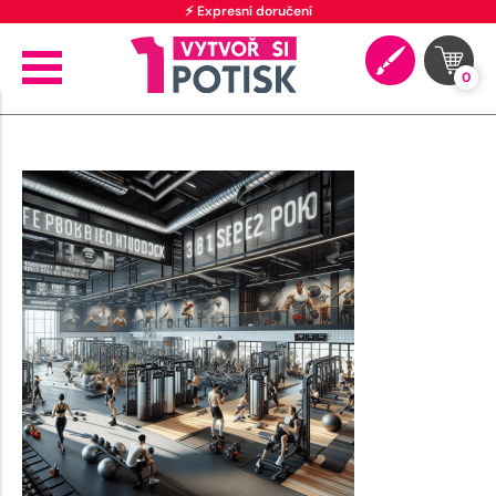
⚡ Expresní doručení
0