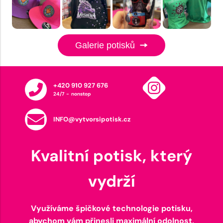
Galerie potisků
+420 910 927 676
24/7 - nonstop
INFO@vytvorsipotisk.cz
Kvalitní potisk, který
vydrží
Využíváme špičkové technologie potisku,
abychom vám přinesli maximální odolnost,