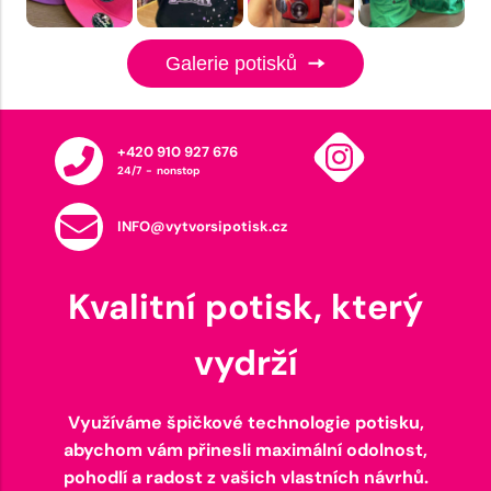
Galerie potisků
+420 910 927 676
24/7 - nonstop
INFO@vytvorsipotisk.cz
Kvalitní potisk, který
vydrží
Využíváme špičkové technologie potisku,
abychom vám přinesli maximální odolnost,
pohodlí a radost z vašich vlastních návrhů.