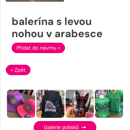
balerína s levou
nohou v arabesce
Přidat do návrhu »
« Zpět
Galerie potisků