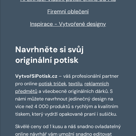
Firemní oblečení
Inspirace - Vytvořené designy
Navrhněte si svůj
originální potisk
VytvořSiPotisk.cz
– váš profesionální partner
pro online
potisk triček
,
textilu
,
reklamních
předmětů
a všeobecně originálních dárků. S
námi můžete navrhnout jedinečný design na
více než 4 000 produktů s rychlým a kvalitním
tiskem, který vydrží opakované praní i sušičku.
Skvělé ceny od 1 kusu a náš snadno ovladatelný
online návrhář
vám umožní snadno editovat