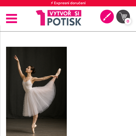
⚡ Expresní doručení
0