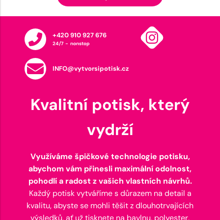
+420 910 927 676
24/7 - nonstop
INFO@vytvorsipotisk.cz
Kvalitní potisk, který
vydrží
Využíváme špičkové technologie potisku,
abychom vám přinesli maximální odolnost,
pohodlí a radost z vašich vlastních návrhů.
Každý potisk vytváříme s důrazem na detail a
kvalitu, abyste se mohli těšit z dlouhotrvajících
výsledků, ať už tisknete na bavlnu, polyester,