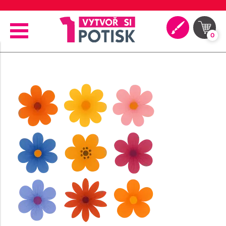
🖨️ Moderní tiskové technologie
0