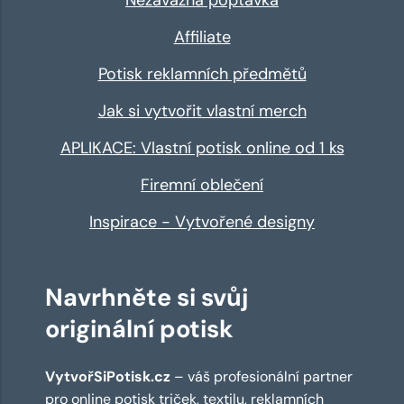
Affiliate
Potisk reklamních předmětů
Jak si vytvořit vlastní merch
APLIKACE: Vlastní potisk online od 1 ks
Firemní oblečení
Inspirace - Vytvořené designy
Navrhněte si svůj
originální potisk
VytvořSiPotisk.cz
– váš profesionální partner
pro online
potisk triček
,
textilu
,
reklamních