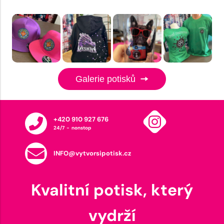
Galerie potisků
+420 910 927 676
24/7 - nonstop
INFO@vytvorsipotisk.cz
Kvalitní potisk, který
vydrží