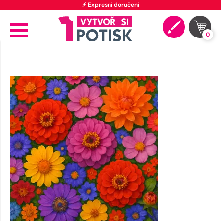
⚡ Expresní doručení
0