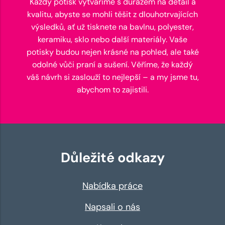
Každý potisk vytváříme s důrazem na detail a
kvalitu, abyste se mohli těšit z dlouhotrvajících
výsledků, ať už tisknete na bavlnu, polyester,
keramiku, sklo nebo další materiály. Vaše
potisky budou nejen krásné na pohled, ale také
odolné vůči praní a sušení. Věříme, že každý
váš návrh si zaslouží to nejlepší – a my jsme tu,
abychom to zajistili.
Důležité odkazy
Nabídka práce
Napsali o nás