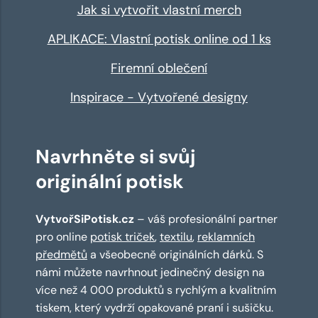
Jak si vytvořit vlastní merch
APLIKACE: Vlastní potisk online od 1 ks
Firemní oblečení
Inspirace - Vytvořené designy
Navrhněte si svůj
originální potisk
VytvořSiPotisk.cz
– váš profesionální partner
pro online
potisk triček
,
textilu
,
reklamních
předmětů
a všeobecně originálních dárků. S
námi můžete navrhnout jedinečný design na
více než 4 000 produktů s rychlým a kvalitním
tiskem, který vydrží opakované praní i sušičku.