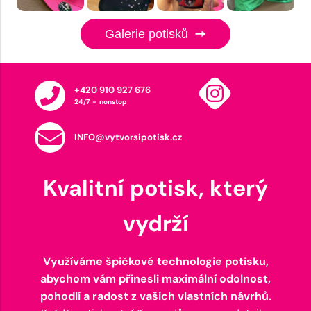
Galerie potisků
+420 910 927 676
24/7 - nonstop
INFO@vytvorsipotisk.cz
Kvalitní potisk, který
vydrží
Využíváme špičkové technologie potisku,
abychom vám přinesli maximální odolnost,
pohodlí a radost z vašich vlastních návrhů.