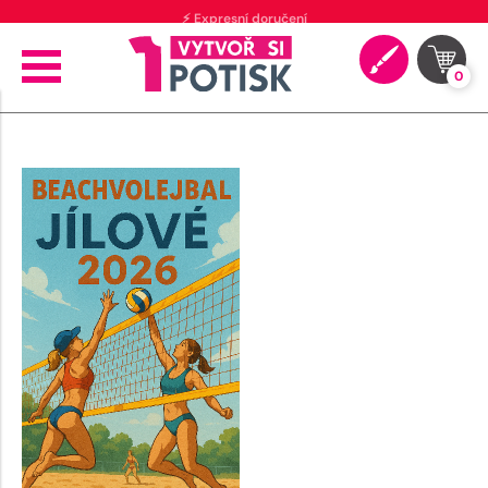
⚡ Expresní doručení
0