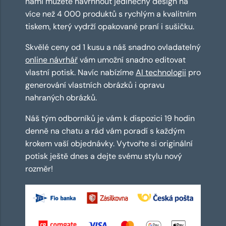
námi můžete navrhnout jedinečný design na
více než 4 000 produktů s rychlým a kvalitním
tiskem, který vydrží opakované praní i sušičku.
Skvělé ceny od 1 kusu a náš snadno ovladatelný
online návrhář
vám umožní snadno editovat
vlastní potisk. Navíc nabízíme
AI technologii
pro
generování vlastních obrázků i opravu
nahraných obrázků.
Náš tým odborníků je vám k dispozici 19 hodin
denně na chatu a rád vám poradí s každým
krokem vaší objednávky. Vytvořte si originální
potisk ještě dnes a dejte svému stylu nový
rozměr!