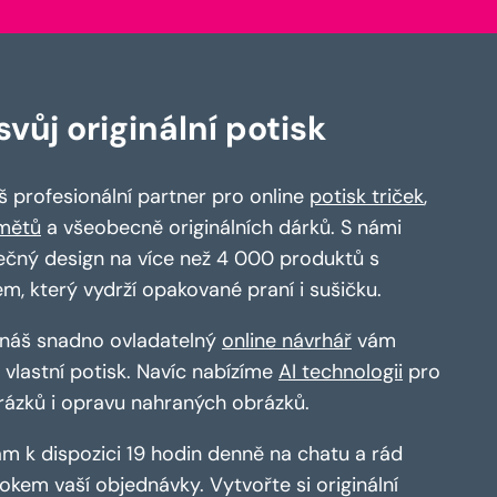
vůj originální potisk
 profesionální partner pro online
potisk triček
,
mětů
a všeobecně originálních dárků. S námi
ečný design na více než 4 000 produktů s
em, který vydrží opakované praní i sušičku.
a náš snadno ovladatelný
online návrhář
vám
vlastní potisk. Navíc nabízíme
AI technologii
pro
rázků i opravu nahraných obrázků.
m k dispozici 19 hodin denně na chatu a rád
kem vaší objednávky. Vytvořte si originální