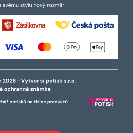
te svému stylu nový rozměr!
2026 - Vytvor si potisk s.r.o.
ná ochranná známka
rhář potisků na tisíce produktů