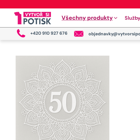
Všechny produkty
Služb
+420 910 927 676
objednavky@vytvorsipo