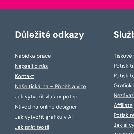
Důležité odkazy
Služ
Nabídka práce
Tiskové
Potisk t
Napsali o nás
Potisk t
Kontakt
Grafické
Naše tiskárna – Příběh a vize
Nezávaz
Jak vytvořit vlastní potisk
Affiliate
Návod na online designer
Potisk 
Jak vytvořit grafiku v AI
Jak si v
Jak prát textil