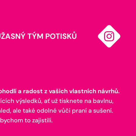
ÚŽASNÝ TÝM POTISKŮ
odlí a radost z vašich vlastních návrhů.
ících výsledků, ať už tisknete na bavlnu,
ed, ale také odolné vůči praní a sušení.
bychom to zajistili.