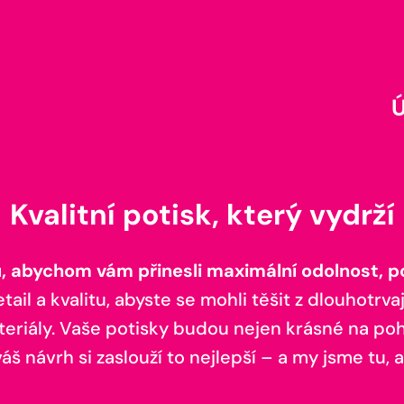
Kvalitní potisk, který vydrží
 abychom vám přinesli maximální odolnost, poh
il a kvalitu, abyste se mohli těšit z dlouhotrvaj
teriály. Vaše potisky budou nejen krásné na pohl
š návrh si zaslouží to nejlepší – a my jsme tu, a