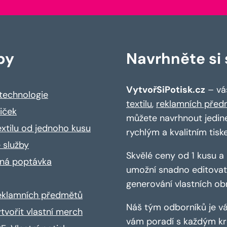
by
Navrhněte si s
VytvořSiPotisk.cz
– váš
 technologie
textilu
,
reklamních před
riček
můžete navrhnout jedin
extilu od jednoho kusu
rychlým a kvalitním tisk
 služby
Skvělé ceny od 1 kusu 
ná poptávka
umožní snadno editovat 
generování vlastních ob
reklamních předmětů
Náš tým odborníků je vá
ytvořit vlastní merch
vám poradí s každým kro