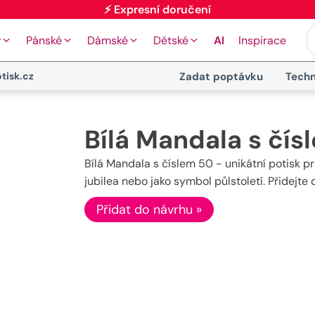
⚡ Expresní doručení
y
Pánské
Dámské
Dětské
AI
Inspirace
tisk.cz
Zadat poptávku
Techn
Bílá Mandala s čís
Bílá Mandala s číslem 50 - unikátní potisk p
jubilea nebo jako symbol půlstoletí. Přidej
Přidat do návrhu »