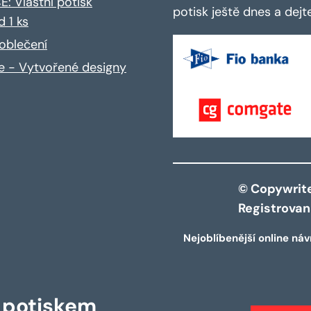
: Vlastní potisk
potisk ještě dnes a dej
d 1 ks
oblečení
ce - Vytvořené designy
© Copywrite 
Registrova
Nejoblíbenější online náv
s potiskem