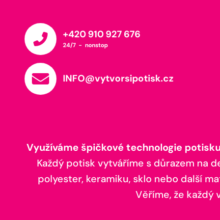
+420 910 927 676
24/7 - nonstop
INFO@vytvorsipotisk.cz
Využíváme špičkové technologie potisku,
Každý potisk vytváříme s důrazem na deta
polyester, keramiku, sklo nebo další ma
Věříme, že každý vá