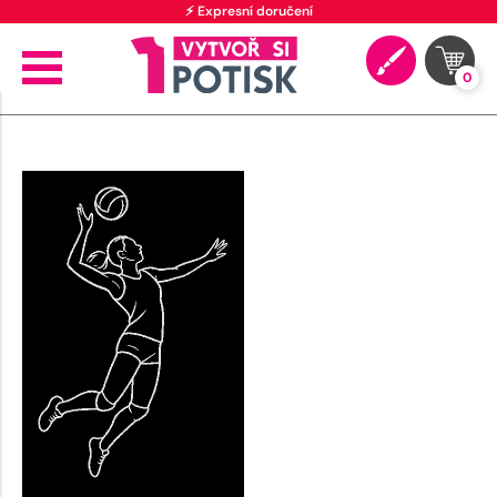
⚡ Expresní doručení
0