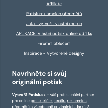
Affiliate
Potisk reklamních předmětů
Jak si vytvořit vlastní merch
APLIKACE: Vlastní potisk online od 1 ks
Firemní oblečení
Inspirace - Vytvořené designy
Navrhněte si svůj
originální potisk
VytvořSiPotisk.cz
– váš profesionální partner
pro online
potisk triček
,
textilu
,
reklamních
předmětů
a všeobecně originálních dárků. S