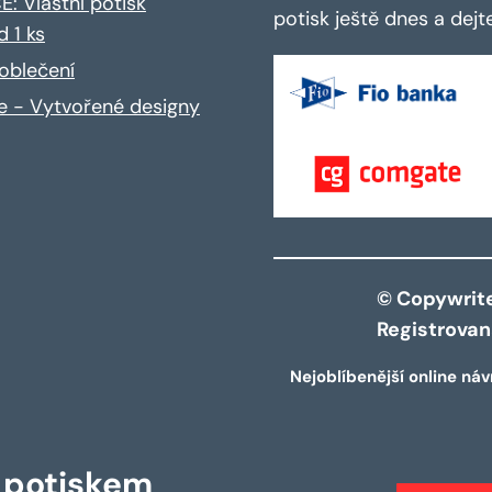
: Vlastní potisk
potisk ještě dnes a dej
d 1 ks
oblečení
ce - Vytvořené designy
© Copywrite 
Registrova
Nejoblíbenější online náv
s potiskem