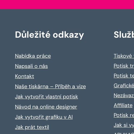
Důležité odkazy
Služ
Nabídka práce
Tiskové
Potisk t
Napsali o nás
Potisk t
Kontakt
Grafické
Naše tiskárna – Příběh a vize
Nezávaz
Jak vytvořit vlastní potisk
Affiliate
Návod na online designer
Potisk 
Jak vytvořit grafiku v AI
Jak si v
Jak prát textil