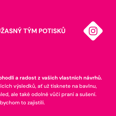
ÚŽASNÝ TÝM POTISKŮ
odlí a radost z vašich vlastních návrhů.
ících výsledků, ať už tisknete na bavlnu,
ed, ale také odolné vůči praní a sušení.
bychom to zajistili.