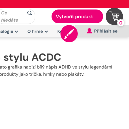
Co
Vytvořit produkt
hledáte
0
Přihlásit se
ologie
O firmě
Kontakt
e stylu ACDC
ato grafika nabízí bílý nápis ADHD ve stylu legendární
produkty jako trička, hrnky nebo plakáty.