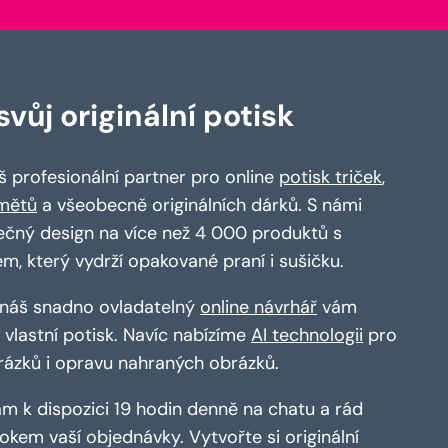
vůj originální potisk
 profesionální partner pro online
potisk triček
,
mětů
a všeobecně originálních dárků. S námi
ečný design na více než 4 000 produktů s
em, který vydrží opakované praní i sušičku.
a náš snadno ovladatelný
online návrhář
vám
vlastní potisk. Navíc nabízíme
AI technologii
pro
rázků i opravu nahraných obrázků.
m k dispozici 19 hodin denně na chatu a rád
kem vaší objednávky. Vytvořte si originální