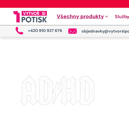
Všechny produkty
Služb
+420 910 927 676
objednavky@vytvorsipo