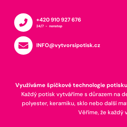
+420 910 927 676
24/7 - nonstop
INFO@vytvorsipotisk.cz
Využíváme špičkové technologie potisku,
Každý potisk vytváříme s důrazem na deta
polyester, keramiku, sklo nebo další ma
Věříme, že každý vá