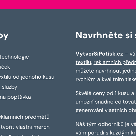
by
Navrhněte si s
VytvořSiPotisk.cz
– váš
 technologie
textilu
,
reklamních před
riček
můžete navrhnout jedin
extilu od jednoho kusu
rychlým a kvalitním tisk
 služby
Skvělé ceny od 1 kusu 
ná poptávka
umožní snadno editovat 
generování vlastních ob
reklamních předmětů
Náš tým odborníků je vá
ytvořit vlastní merch
vám poradí s každým kro