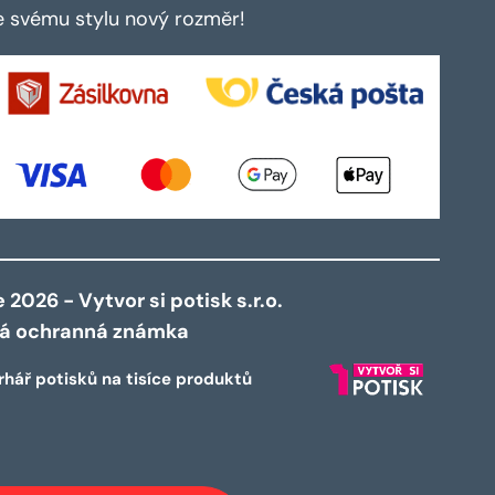
te svému stylu nový rozměr!
2026 - Vytvor si potisk s.r.o.
ná ochranná známka
rhář potisků na tisíce produktů