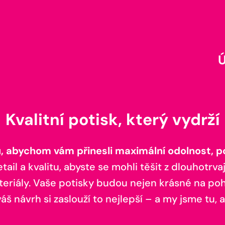
Kvalitní potisk, který vydrží
 abychom vám přinesli maximální odolnost, poh
il a kvalitu, abyste se mohli těšit z dlouhotrvaj
teriály. Vaše potisky budou nejen krásné na pohl
š návrh si zaslouží to nejlepší – a my jsme tu, a