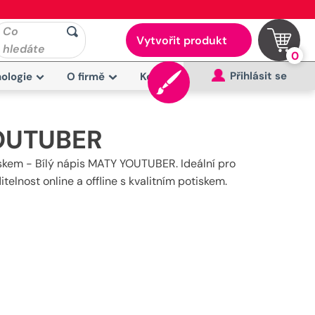
Co
Vytvořit produkt
hledáte
0
Přihlásit se
ologie
O firmě
Kontakt
YOUTUBER
iskem - Bílý nápis MATY YOUTUBER. Ideální pro
elnost online a offline s kvalitním potiskem.