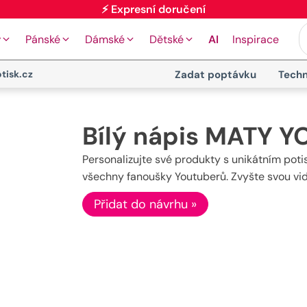
⚡ Expresní doručení
y
Pánské
Dámské
Dětské
AI
Inspirace
tisk.cz
Zadat poptávku
Techn
Bílý nápis MATY 
Personalizujte své produkty s unikátním pot
všechny fanoušky Youtuberů. Zvyšte svou vidit
Přidat do návrhu »