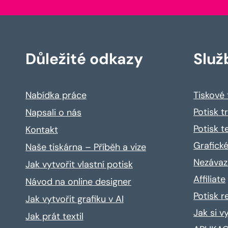
Důležité odkazy
Služ
Nabídka práce
Tiskové
Potisk t
Napsali o nás
Potisk t
Kontakt
Grafické
Naše tiskárna – Příběh a vize
Nezávaz
Jak vytvořit vlastní potisk
Affiliate
Návod na online designer
Potisk 
Jak vytvořit grafiku v AI
Jak si v
Jak prát textil