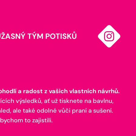
ÚŽASNÝ TÝM POTISKŮ
odlí a radost z vašich vlastních návrhů.
ících výsledků, ať už tisknete na bavlnu,
ed, ale také odolné vůči praní a sušení.
bychom to zajistili.