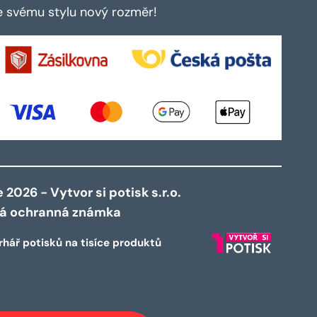
te svému stylu nový rozměr!
2026 - Vytvor si potisk s.r.o.
ná ochranná známka
rhář potisků na tisíce produktů