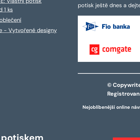
: Vlastní potisk
potisk ještě dnes a dej
d 1 ks
oblečení
ce - Vytvořené designy
© Copywrite 
Registrova
Nejoblíbenější online náv
s potiskem