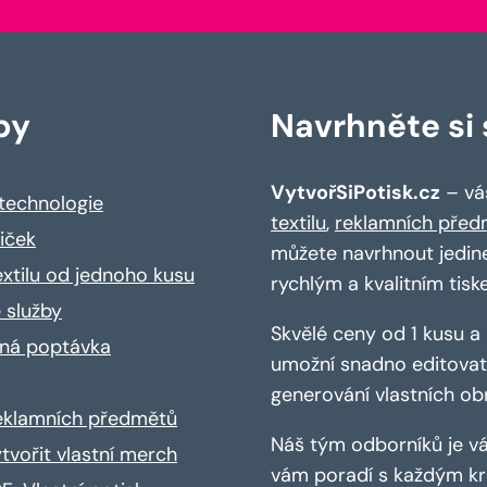
by
Navrhněte si s
VytvořSiPotisk.cz
– váš
 technologie
textilu
,
reklamních před
riček
můžete navrhnout jedin
extilu od jednoho kusu
rychlým a kvalitním tisk
 služby
Skvělé ceny od 1 kusu 
ná poptávka
umožní snadno editovat 
generování vlastních ob
reklamních předmětů
Náš tým odborníků je vá
ytvořit vlastní merch
vám poradí s každým kro