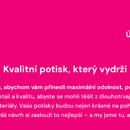
Kvalitní potisk, který vydrží
 abychom vám přinesli maximální odolnost, poh
il a kvalitu, abyste se mohli těšit z dlouhotrvaj
teriály. Vaše potisky budou nejen krásné na pohl
š návrh si zaslouží to nejlepší – a my jsme tu, a