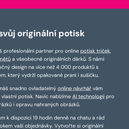
vůj originální potisk
 profesionální partner pro online
potisk triček
,
mětů
a všeobecně originálních dárků. S námi
ečný design na více než 4 000 produktů s
em, který vydrží opakované praní i sušičku.
a náš snadno ovladatelný
online návrhář
vám
vlastní potisk. Navíc nabízíme
AI technologii
pro
rázků i opravu nahraných obrázků.
m k dispozici 19 hodin denně na chatu a rád
kem vaší objednávky. Vytvořte si originální