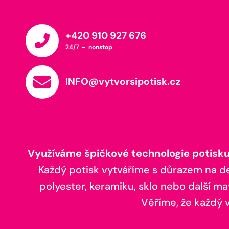
+420 910 927 676
24/7 - nonstop
INFO@vytvorsipotisk.cz
Využíváme špičkové technologie potisku,
Každý potisk vytváříme s důrazem na deta
polyester, keramiku, sklo nebo další ma
Věříme, že každý vá