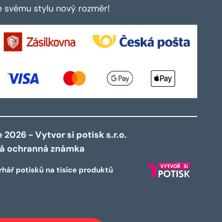
te svému stylu nový rozměr!
2026 - Vytvor si potisk s.r.o.
ná ochranná známka
rhář potisků na tisíce produktů