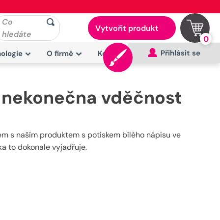
Co
Vytvořit produkt
hledáte
0
Přihlásit se
ologie
O firmě
Kontakt
ru nekonečna vděčnost
m s naším produktem s potiskem bílého nápisu ve
ka to dokonale vyjadřuje.