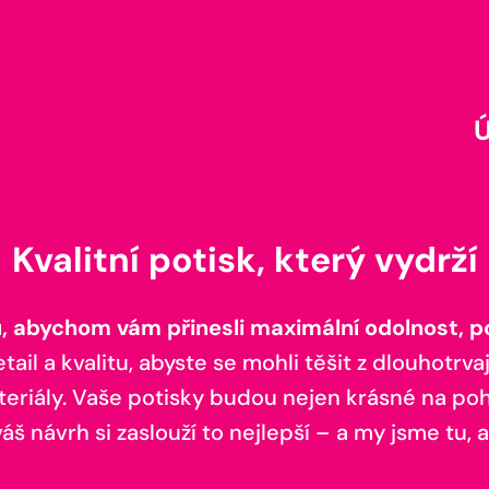
Kvalitní potisk, který vydrží
 abychom vám přinesli maximální odolnost, poh
il a kvalitu, abyste se mohli těšit z dlouhotrvaj
teriály. Vaše potisky budou nejen krásné na pohl
š návrh si zaslouží to nejlepší – a my jsme tu, a