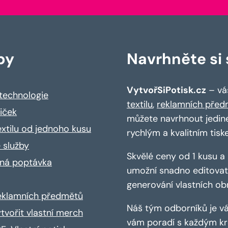
by
Navrhněte si s
VytvořSiPotisk.cz
– váš
 technologie
textilu
,
reklamních před
riček
můžete navrhnout jedin
extilu od jednoho kusu
rychlým a kvalitním tisk
 služby
Skvělé ceny od 1 kusu 
ná poptávka
umožní snadno editovat 
generování vlastních ob
reklamních předmětů
Náš tým odborníků je vá
ytvořit vlastní merch
vám poradí s každým kro