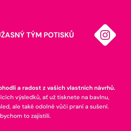
ÚŽASNÝ TÝM POTISKŮ
odlí a radost z vašich vlastních návrhů.
ících výsledků, ať už tisknete na bavlnu,
ed, ale také odolné vůči praní a sušení.
bychom to zajistili.