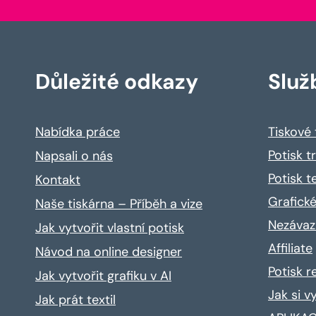
Důležité odkazy
Služ
Nabídka práce
Tiskové
Potisk t
Napsali o nás
Potisk t
Kontakt
Grafické
Naše tiskárna – Příběh a vize
Nezávaz
Jak vytvořit vlastní potisk
Affiliate
Návod na online designer
Potisk 
Jak vytvořit grafiku v AI
Jak si v
Jak prát textil