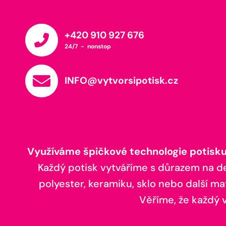
+420 910 927 676
24/7 - nonstop
INFO@vytvorsipotisk.cz
Využíváme špičkové technologie potisku,
Každý potisk vytváříme s důrazem na deta
polyester, keramiku, sklo nebo další ma
Věříme, že každý vá