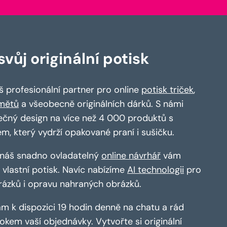
vůj originální potisk
 profesionální partner pro online
potisk triček
,
mětů
a všeobecně originálních dárků. S námi
ečný design na více než 4 000 produktů s
em, který vydrží opakované praní i sušičku.
a náš snadno ovladatelný
online návrhář
vám
vlastní potisk. Navíc nabízíme
AI technologii
pro
rázků i opravu nahraných obrázků.
m k dispozici 19 hodin denně na chatu a rád
kem vaší objednávky. Vytvořte si originální