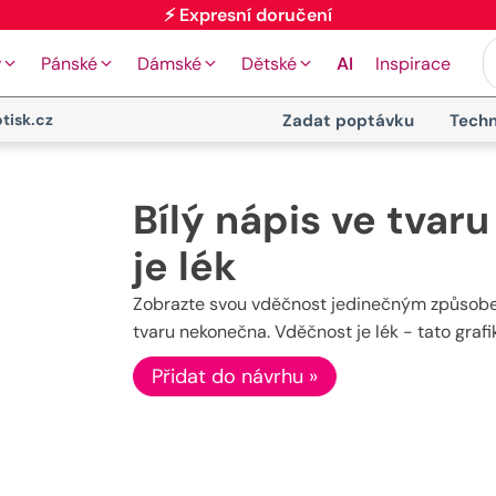
y
Pánské
Dámské
Dětské
AI
Inspirace
tisk.cz
Zadat poptávku
Techn
Bílý nápis ve tva
je lék
Zobrazte svou vděčnost jedinečným způsobe
tvaru nekonečna. Vděčnost je lék - tato grafi
Přidat do návrhu »