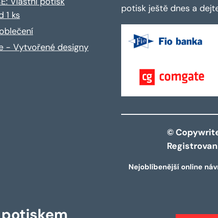
: Vlastní potisk
potisk ještě dnes a dej
d 1 ks
oblečení
ce - Vytvořené designy
© Copywrite 
Registrova
Nejoblíbenější online náv
s potiskem