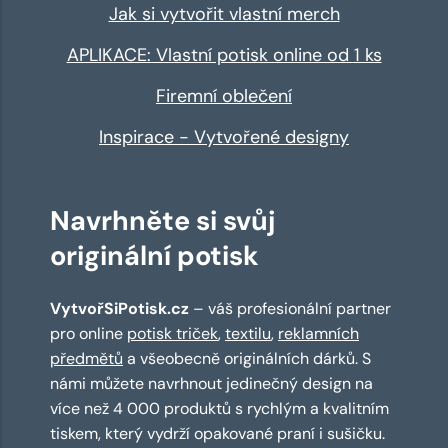
Jak si vytvořit vlastní merch
APLIKACE: Vlastní potisk online od 1 ks
Firemní oblečení
Inspirace - Vytvořené designy
Navrhněte si svůj
originální potisk
VytvořSiPotisk.cz
– váš profesionální partner
pro online
potisk triček
,
textilu
,
reklamních
předmětů
a všeobecně originálních dárků. S
námi můžete navrhnout jedinečný design na
více než 4 000 produktů s rychlým a kvalitním
tiskem, který vydrží opakované praní i sušičku.