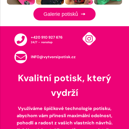
Galerie potisků
+420 910 927 676
24/7 - nonstop
INFO@vytvorsipotisk.cz
Kvalitní potisk, který
vydrží
Využíváme špičkové technologie potisku,
abychom vám přinesli maximální odolnost,
pohodlí a radost z vašich vlastních návrhů.