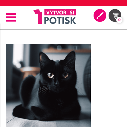
🖨️ Moderní tiskové technologie
0