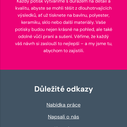
Každý potisk vytváříme s důrazem na detail a
kvalitu, abyste se mohli těšit z dlouhotrvajících
výsledků, ať už tisknete na bavlnu, polyester,
keramiku, sklo nebo další materiály. Vaše
potisky budou nejen krásné na pohled, ale také
odolné vůči praní a sušení. Věříme, že každý
váš návrh si zaslouží to nejlepší – a my jsme tu,
abychom to zajistili.
Důležité odkazy
Nabídka práce
Napsali o nás