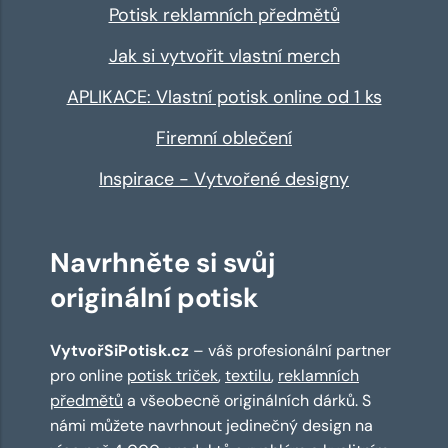
Potisk reklamních předmětů
Jak si vytvořit vlastní merch
APLIKACE: Vlastní potisk online od 1 ks
Firemní oblečení
Inspirace - Vytvořené designy
Navrhněte si svůj
originální potisk
VytvořSiPotisk.cz
– váš profesionální partner
pro online
potisk triček
,
textilu
,
reklamních
předmětů
a všeobecně originálních dárků. S
námi můžete navrhnout jedinečný design na