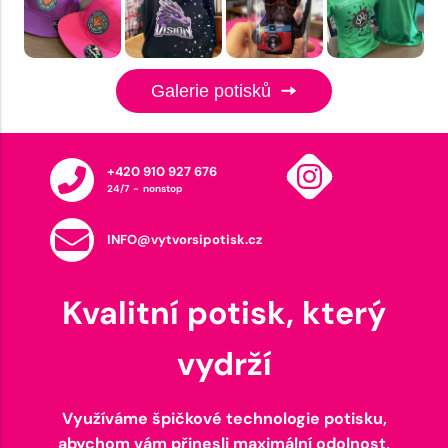
Galerie potisků
+420 910 927 676
24/7 - nonstop
INFO@vytvorsipotisk.cz
Kvalitní potisk, který
vydrží
Využíváme špičkové technologie potisku,
abychom vám přinesli maximální odolnost,