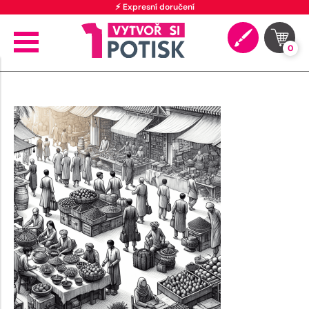
⚡ Expresní doručení
0