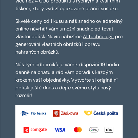
více než 4 000 produktů s rychlým a kvalitním
tiskem, který vydrží opakované praní i sušičku.
Skvělé ceny od 1 kusu a náš snadno ovladatelný
online návrhář
vám umožní snadno editovat
vlastní potisk. Navíc nabízíme
AI technologii
pro
generování vlastních obrázků i opravu
nahraných obrázků.
Náš tým odborníků je vám k dispozici 19 hodin
denně na chatu a rád vám poradí s každým
krokem vaší objednávky. Vytvořte si originální
potisk ještě dnes a dejte svému stylu nový
rozměr!