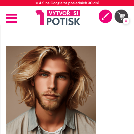
⭐ 4.9 na Google za posledních 30 dní
0