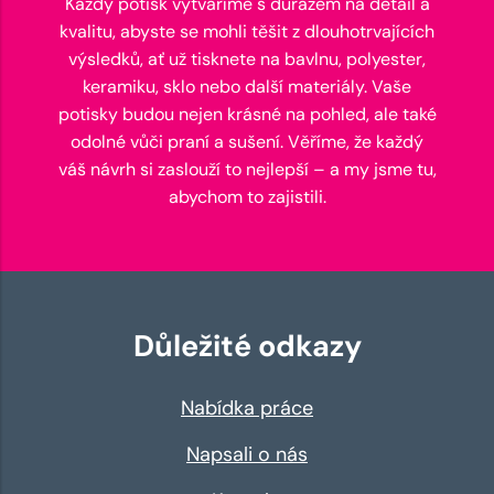
Každý potisk vytváříme s důrazem na detail a
kvalitu, abyste se mohli těšit z dlouhotrvajících
výsledků, ať už tisknete na bavlnu, polyester,
keramiku, sklo nebo další materiály. Vaše
potisky budou nejen krásné na pohled, ale také
odolné vůči praní a sušení. Věříme, že každý
váš návrh si zaslouží to nejlepší – a my jsme tu,
abychom to zajistili.
Důležité odkazy
Nabídka práce
Napsali o nás