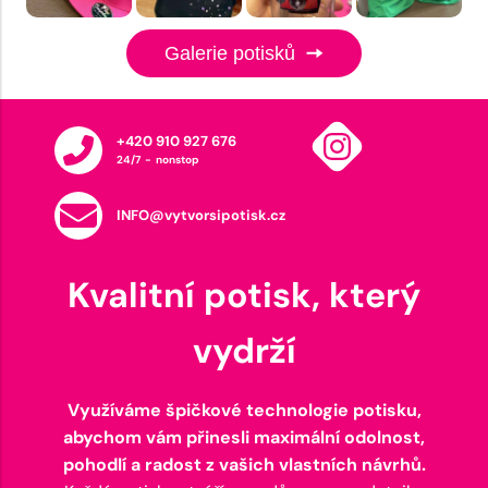
Galerie potisků
+420 910 927 676
24/7 - nonstop
INFO@vytvorsipotisk.cz
Kvalitní potisk, který
vydrží
Využíváme špičkové technologie potisku,
abychom vám přinesli maximální odolnost,
pohodlí a radost z vašich vlastních návrhů.