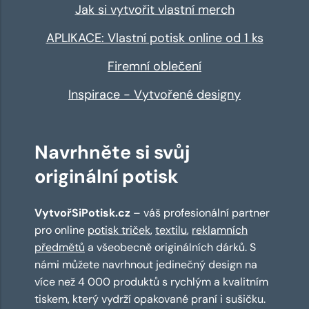
Jak si vytvořit vlastní merch
APLIKACE: Vlastní potisk online od 1 ks
Firemní oblečení
Inspirace - Vytvořené designy
Navrhněte si svůj
originální potisk
VytvořSiPotisk.cz
– váš profesionální partner
pro online
potisk triček
,
textilu
,
reklamních
předmětů
a všeobecně originálních dárků. S
námi můžete navrhnout jedinečný design na
více než 4 000 produktů s rychlým a kvalitním
tiskem, který vydrží opakované praní i sušičku.