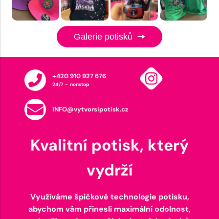
Galerie potisků
+420 910 927 676
24/7 - nonstop
INFO@vytvorsipotisk.cz
Kvalitní potisk, který
vydrží
Využíváme špičkové technologie potisku,
abychom vám přinesli maximální odolnost,