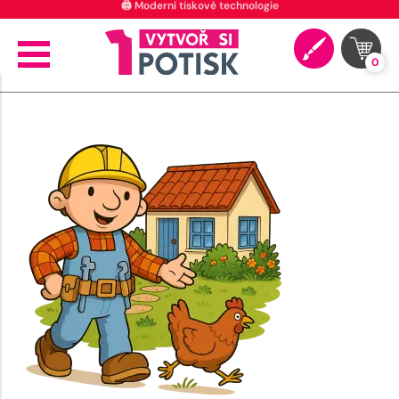
🖨️ Moderní tiskové technologie
0