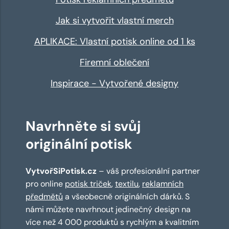
Jak si vytvořit vlastní merch
APLIKACE: Vlastní potisk online od 1 ks
Firemní oblečení
Inspirace - Vytvořené designy
Navrhněte si svůj
originální potisk
VytvořSiPotisk.cz
– váš profesionální partner
pro online
potisk triček
,
textilu
,
reklamních
předmětů
a všeobecně originálních dárků. S
námi můžete navrhnout jedinečný design na
více než 4 000 produktů s rychlým a kvalitním