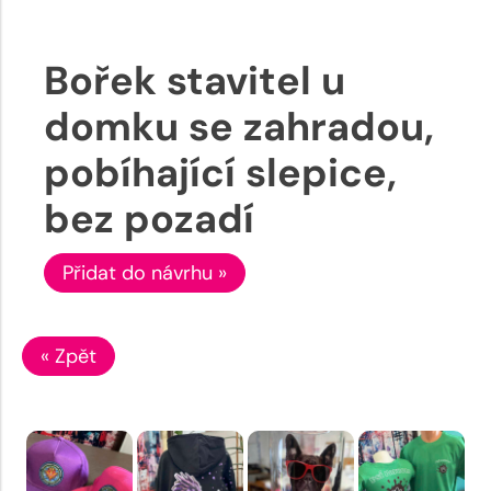
Bořek stavitel u
domku se zahradou,
pobíhající slepice,
bez pozadí
Přidat do návrhu »
« Zpět