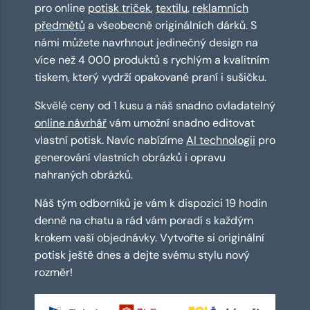
pro online
potisk triček
,
textilu
,
reklamních
předmětů
a všeobecně originálních dárků. S
námi můžete navrhnout jedinečný design na
více než 4 000 produktů s rychlým a kvalitním
tiskem, který vydrží opakované praní i sušičku.
Skvělé ceny od 1 kusu a náš snadno ovladatelný
online návrhář
vám umožní snadno editovat
vlastní potisk. Navíc nabízíme
AI technologii
pro
generování vlastních obrázků i opravu
nahraných obrázků.
Náš tým odborníků je vám k dispozici 19 hodin
denně na chatu a rád vám poradí s každým
krokem vaší objednávky. Vytvořte si originální
potisk ještě dnes a dejte svému stylu nový
rozměr!