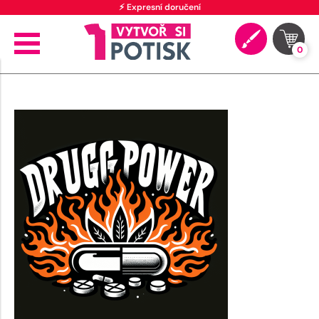
⚡ Expresní doručení
0