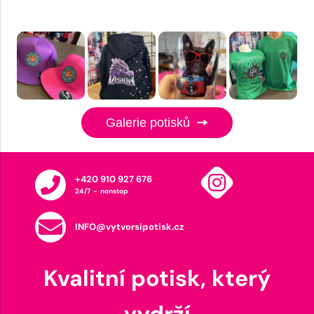
Galerie potisků
+420 910 927 676
24/7 - nonstop
INFO@vytvorsipotisk.cz
Kvalitní potisk, který
vydrží