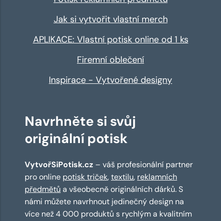
Jak si vytvořit vlastní merch
APLIKACE: Vlastní potisk online od 1 ks
Firemní oblečení
Inspirace - Vytvořené designy
Navrhněte si svůj
originální potisk
VytvořSiPotisk.cz
– váš profesionální partner
pro online
potisk triček
,
textilu
,
reklamních
předmětů
a všeobecně originálních dárků. S
námi můžete navrhnout jedinečný design na
více než 4 000 produktů s rychlým a kvalitním