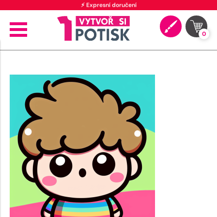
⚡ Expresní doručení
0