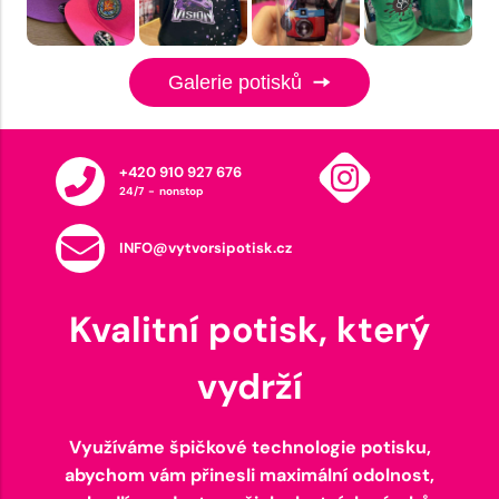
Galerie potisků
+420 910 927 676
24/7 - nonstop
INFO@vytvorsipotisk.cz
Kvalitní potisk, který
vydrží
Využíváme špičkové technologie potisku,
abychom vám přinesli maximální odolnost,