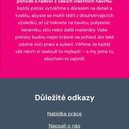
pohodlí a radost z vašich vlastních návrhů.
Každý potisk vytváříme s důrazem na detail a
kvalitu, abyste se mohli těšit z dlouhotrvajících
výsledků, ať už tisknete na bavlnu, polyester,
keramiku, sklo nebo další materiály. Vaše
potisky budou nejen krásné na pohled, ale také
odolné vůči praní a sušení. Věříme, že každý
váš návrh si zaslouží to nejlepší – a my jsme tu,
abychom to zajistili.
Důležité odkazy
Nabídka práce
Napsali o nás