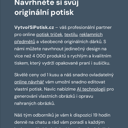
Navrhněte si svůj
originální potisk
VytvořSiPotisk.cz
– váš profesionální partner
pro online
potisk triček
,
textilu
,
reklamních
předmětů
a všeobecně originálních dárků. S
námi můžete navrhnout jedinečný design na
více než 4 000 produktů s rychlým a kvalitním
tiskem, který vydrží opakované praní i sušičku.
Skvělé ceny od 1 kusu a náš snadno ovladatelný
online návrhář
vám umožní snadno editovat
vlastní potisk. Navíc nabízíme
AI technologii
pro
generování vlastních obrázků i opravu
nahraných obrázků.
Náš tým odborníků je vám k dispozici 19 hodin
denně na chatu a rád vám poradí s každým