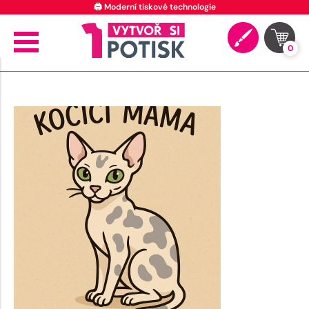
🖨️ Moderní tiskové technologie
0