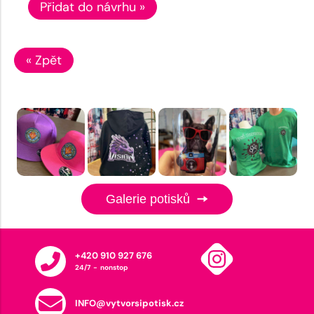
Přidat do návrhu »
« Zpět
Galerie potisků
+420 910 927 676
24/7 - nonstop
INFO@vytvorsipotisk.cz