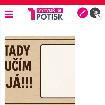
🖨️ Moderní tiskové technologie
0