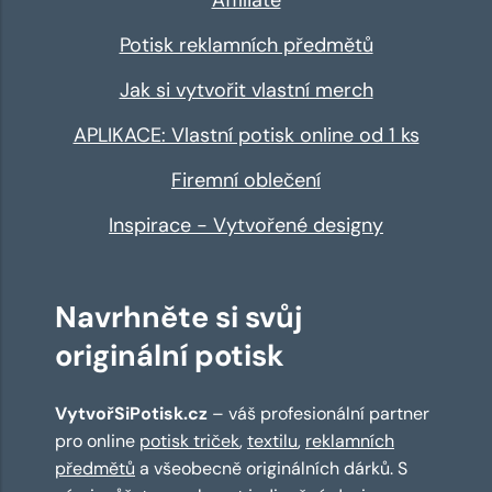
Potisk reklamních předmětů
Jak si vytvořit vlastní merch
APLIKACE: Vlastní potisk online od 1 ks
Firemní oblečení
Inspirace - Vytvořené designy
Navrhněte si svůj
originální potisk
VytvořSiPotisk.cz
– váš profesionální partner
pro online
potisk triček
,
textilu
,
reklamních
předmětů
a všeobecně originálních dárků. S