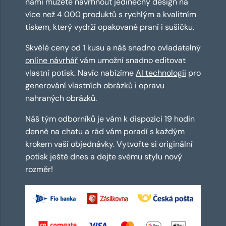
námi můžete navrhnout jedinečný design na
více než 4 000 produktů s rychlým a kvalitním
tiskem, který vydrží opakované praní i sušičku.
Skvělé ceny od 1 kusu a náš snadno ovladatelný
online návrhář
vám umožní snadno editovat
vlastní potisk. Navíc nabízíme
AI technologii
pro
generování vlastních obrázků i opravu
nahraných obrázků.
Náš tým odborníků je vám k dispozici 19 hodin
denně na chatu a rád vám poradí s každým
krokem vaší objednávky. Vytvořte si originální
potisk ještě dnes a dejte svému stylu nový
rozměr!