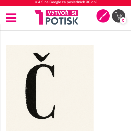
⭐ 4.9 na Google za posledních 30 dní
0