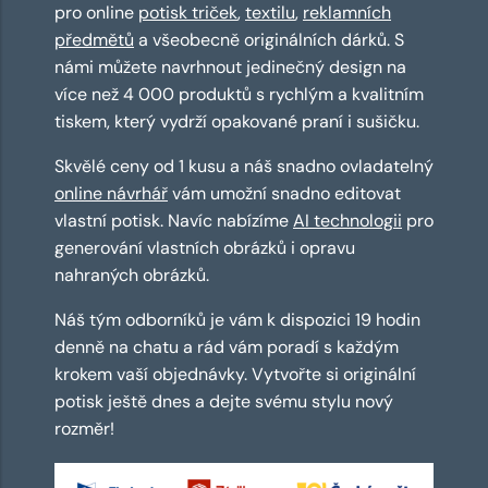
pro online
potisk triček
,
textilu
,
reklamních
předmětů
a všeobecně originálních dárků. S
námi můžete navrhnout jedinečný design na
více než 4 000 produktů s rychlým a kvalitním
tiskem, který vydrží opakované praní i sušičku.
Skvělé ceny od 1 kusu a náš snadno ovladatelný
online návrhář
vám umožní snadno editovat
vlastní potisk. Navíc nabízíme
AI technologii
pro
generování vlastních obrázků i opravu
nahraných obrázků.
Náš tým odborníků je vám k dispozici 19 hodin
denně na chatu a rád vám poradí s každým
krokem vaší objednávky. Vytvořte si originální
potisk ještě dnes a dejte svému stylu nový
rozměr!