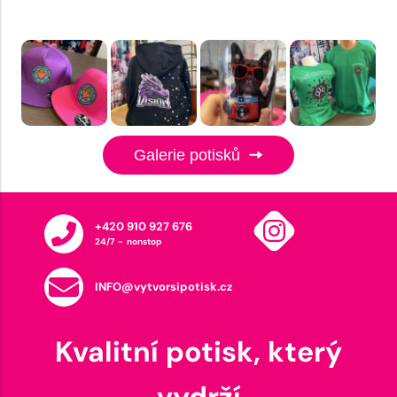
Galerie potisků
+420 910 927 676
24/7 - nonstop
INFO@vytvorsipotisk.cz
Kvalitní potisk, který
vydrží