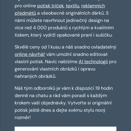
pro online
potisk triček
,
textilu
,
reklamních
předmětů
a všeobecně originálních dárků. S
námi můžete navrhnout jedinečný design na
více než 4 000 produktů s rychlým a kvalitním
tiskem, který vydrží opakované praní i sušičku.
Skvělé ceny od 1 kusu a náš snadno ovladatelný
online návrhář
vám umožní snadno editovat
vlastní potisk. Navíc nabízíme
AI technologii
pro
generování vlastních obrázků i opravu
nahraných obrázků.
Náš tým odborníků je vám k dispozici 19 hodin
denně na chatu a rád vám poradí s každým
krokem vaší objednávky. Vytvořte si originální
potisk ještě dnes a dejte svému stylu nový
rozměr!