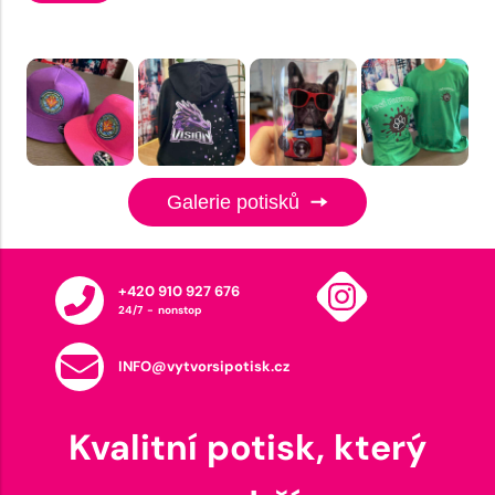
Galerie potisků
+420 910 927 676
24/7 - nonstop
INFO@vytvorsipotisk.cz
Kvalitní potisk, který