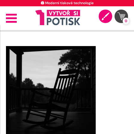
🖨️ Moderní tiskové technologie
0