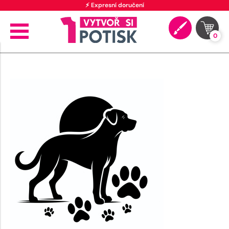
⚡ Expresní doručení
0