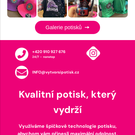
Galerie potisků
+420 910 927 676
24/7 - nonstop
INFO@vytvorsipotisk.cz
Kvalitní potisk, který
vydrží
Využíváme špičkové technologie potisku,
abychom vám přinesli maximální odolnost,