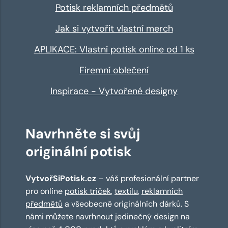
Potisk reklamních předmětů
Jak si vytvořit vlastní merch
APLIKACE: Vlastní potisk online od 1 ks
Firemní oblečení
Inspirace - Vytvořené designy
Navrhněte si svůj
originální potisk
VytvořSiPotisk.cz
– váš profesionální partner
pro online
potisk triček
,
textilu
,
reklamních
předmětů
a všeobecně originálních dárků. S
námi můžete navrhnout jedinečný design na