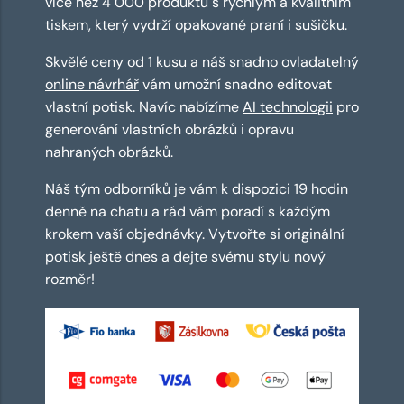
více než 4 000 produktů s rychlým a kvalitním
tiskem, který vydrží opakované praní i sušičku.
Skvělé ceny od 1 kusu a náš snadno ovladatelný
online návrhář
vám umožní snadno editovat
vlastní potisk. Navíc nabízíme
AI technologii
pro
generování vlastních obrázků i opravu
nahraných obrázků.
Náš tým odborníků je vám k dispozici 19 hodin
denně na chatu a rád vám poradí s každým
krokem vaší objednávky. Vytvořte si originální
potisk ještě dnes a dejte svému stylu nový
rozměr!