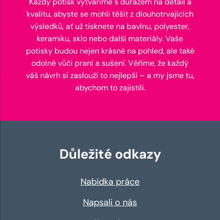
Každý potisk vytváříme s důrazem na detail a
kvalitu, abyste se mohli těšit z dlouhotrvajících
výsledků, ať už tisknete na bavlnu, polyester,
keramiku, sklo nebo další materiály. Vaše
potisky budou nejen krásné na pohled, ale také
odolné vůči praní a sušení. Věříme, že každý
váš návrh si zaslouží to nejlepší – a my jsme tu,
abychom to zajistili.
Důležité odkazy
Nabídka práce
Napsali o nás