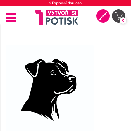
⚡ Expresní doručení
0