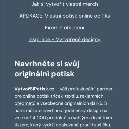
Jak si vytvořit vlastní merch
APLIKACE: Vlastní potisk online od 1 ks
Firemní oblečení
Inspirace - Vytvořené designy
Navrhněte si svůj
originální potisk
VytvořSiPotisk.cz
– váš profesionální partner
pro online
potisk triček
,
textilu
,
reklamních
předmětů
a všeobecně originálních dárků. S
námi můžete navrhnout jedinečný design na
více než 4 000 produktů s rychlým a kvalitním
tiskem, který vydrží opakované praní i sušičku.