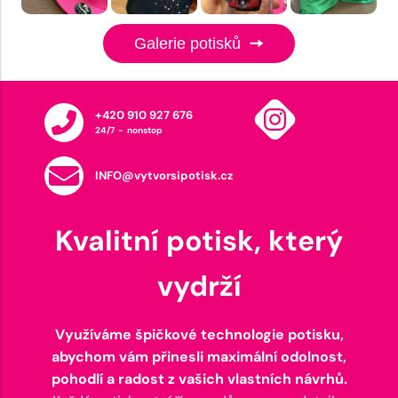
Galerie potisků
+420 910 927 676
24/7 - nonstop
INFO@vytvorsipotisk.cz
Kvalitní potisk, který
vydrží
Využíváme špičkové technologie potisku,
abychom vám přinesli maximální odolnost,
pohodlí a radost z vašich vlastních návrhů.