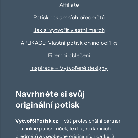
Affiliate
Potisk reklamních předmětů
Jak si vytvořit vlastní merch
APLIKACE: Vlastní potisk online od 1 ks
Firemní oblečení
Inspirace - Vytvořené designy
Navrhněte si svůj
originální potisk
VytvořSiPotisk.cz
– váš profesionální partner
pro online
potisk triček
,
textilu
,
reklamních
předmětů
a všeobecně originálních dárků. S