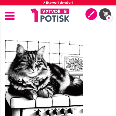
⚡ Expresní doručení
0