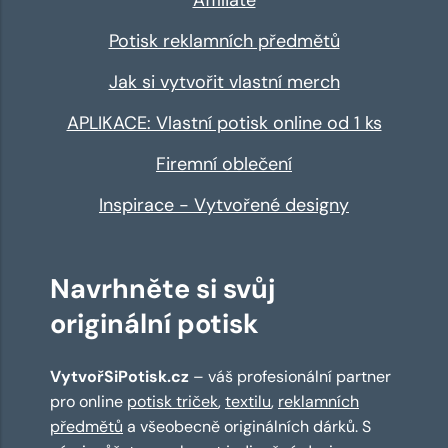
Potisk reklamních předmětů
Jak si vytvořit vlastní merch
APLIKACE: Vlastní potisk online od 1 ks
Firemní oblečení
Inspirace - Vytvořené designy
Navrhněte si svůj
originální potisk
VytvořSiPotisk.cz
– váš profesionální partner
pro online
potisk triček
,
textilu
,
reklamních
předmětů
a všeobecně originálních dárků. S