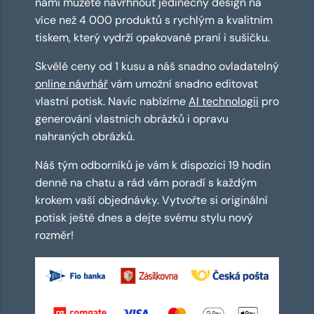
námi můžete navrhnout jedinečný design na
více než 4 000 produktů s rychlým a kvalitním
tiskem, který vydrží opakované praní i sušičku.
Skvělé ceny od 1 kusu a náš snadno ovladatelný
online návrhář
vám umožní snadno editovat
vlastní potisk. Navíc nabízíme
AI technologii
pro
generování vlastních obrázků i opravu
nahraných obrázků.
Náš tým odborníků je vám k dispozici 19 hodin
denně na chatu a rád vám poradí s každým
krokem vaší objednávky. Vytvořte si originální
potisk ještě dnes a dejte svému stylu nový
rozměr!