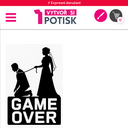
⚡ Expresní doručení
0