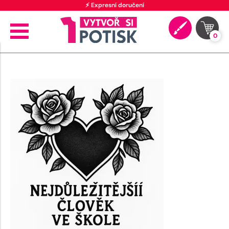
⚡ Expresní doručení
0