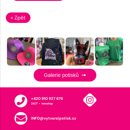
« Zpět
Galerie potisků
+420 910 927 676
24/7 - nonstop
INFO@vytvorsipotisk.cz