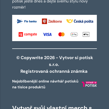
potisk ještě dnes a dejte svému stylu nový
rozměr!
© Copywrite 2026 - Vytvor si potisk
s.r.o.
Registrovaná ochranná známka
Nejoblíbenější online návrhář potisků
na tisíce produktů
Vytvoř svůj vlastní merch s