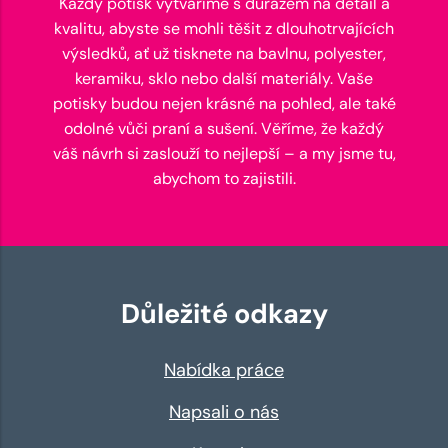
Každý potisk vytváříme s důrazem na detail a
kvalitu, abyste se mohli těšit z dlouhotrvajících
výsledků, ať už tisknete na bavlnu, polyester,
keramiku, sklo nebo další materiály. Vaše
potisky budou nejen krásné na pohled, ale také
odolné vůči praní a sušení. Věříme, že každý
váš návrh si zaslouží to nejlepší – a my jsme tu,
abychom to zajistili.
Důležité odkazy
Nabídka práce
Napsali o nás