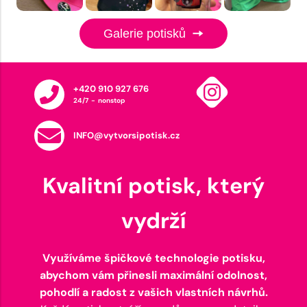
Galerie potisků
+420 910 927 676
24/7 - nonstop
INFO@vytvorsipotisk.cz
Kvalitní potisk, který
vydrží
Využíváme špičkové technologie potisku,
abychom vám přinesli maximální odolnost,
pohodlí a radost z vašich vlastních návrhů.