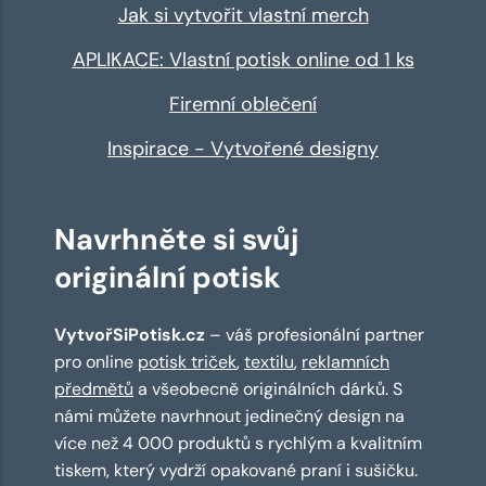
Jak si vytvořit vlastní merch
APLIKACE: Vlastní potisk online od 1 ks
Firemní oblečení
Inspirace - Vytvořené designy
Navrhněte si svůj
originální potisk
VytvořSiPotisk.cz
– váš profesionální partner
pro online
potisk triček
,
textilu
,
reklamních
předmětů
a všeobecně originálních dárků. S
námi můžete navrhnout jedinečný design na
více než 4 000 produktů s rychlým a kvalitním
tiskem, který vydrží opakované praní i sušičku.