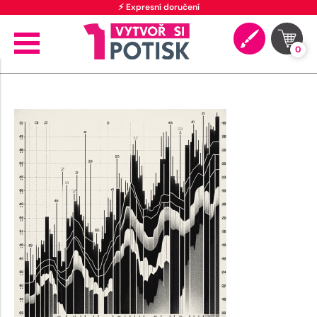
⚡ Expresní doručení
0