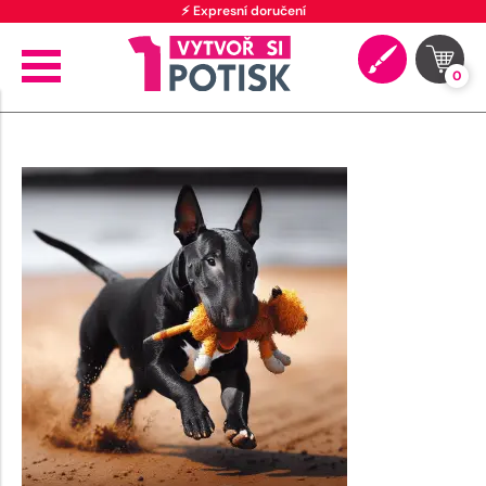
⚡ Expresní doručení
0