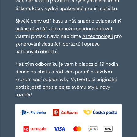
více než 4 000 produktů s rychlým a kvalitním
tiskem, který vydrží opakované praní i sušičku.
Skvělé ceny od 1 kusu a náš snadno ovladatelný
online návrhář
vám umožní snadno editovat
vlastní potisk. Navíc nabízíme
AI technologii
pro
generování vlastních obrázků i opravu
nahraných obrázků.
Náš tým odborníků je vám k dispozici 19 hodin
denně na chatu a rád vám poradí s každým
krokem vaší objednávky. Vytvořte si originální
potisk ještě dnes a dejte svému stylu nový
rozměr!