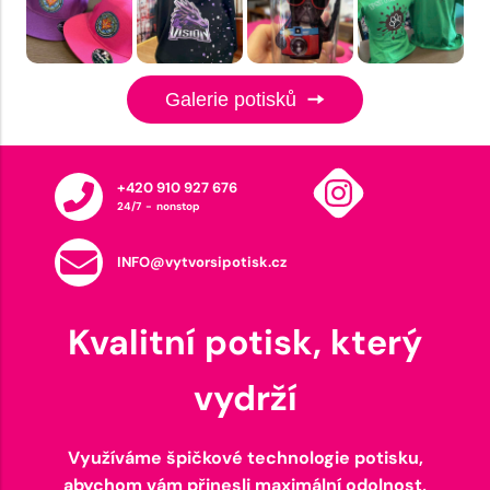
Galerie potisků
+420 910 927 676
24/7 - nonstop
INFO@vytvorsipotisk.cz
Kvalitní potisk, který
vydrží
Využíváme špičkové technologie potisku,
abychom vám přinesli maximální odolnost,