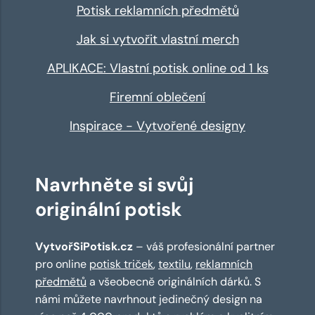
Potisk reklamních předmětů
Jak si vytvořit vlastní merch
APLIKACE: Vlastní potisk online od 1 ks
Firemní oblečení
Inspirace - Vytvořené designy
Navrhněte si svůj
originální potisk
VytvořSiPotisk.cz
– váš profesionální partner
pro online
potisk triček
,
textilu
,
reklamních
předmětů
a všeobecně originálních dárků. S
námi můžete navrhnout jedinečný design na