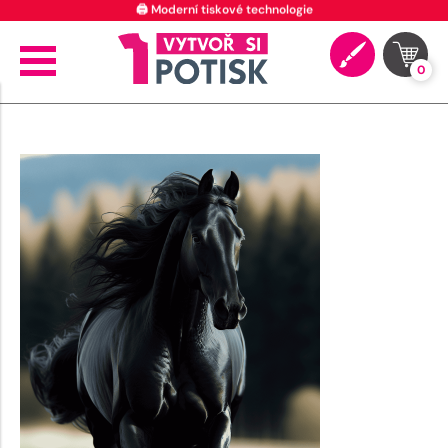
🖨️ Moderní tiskové technologie
0