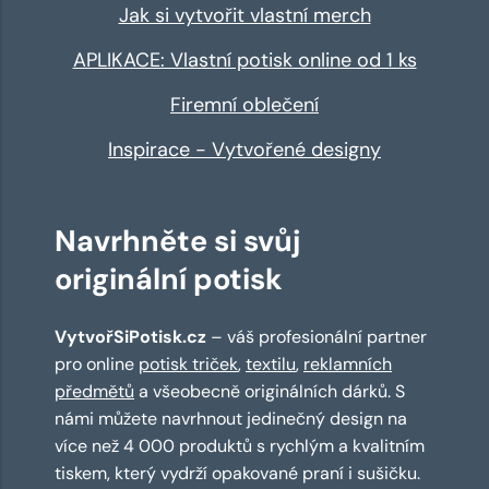
Jak si vytvořit vlastní merch
APLIKACE: Vlastní potisk online od 1 ks
Firemní oblečení
Inspirace - Vytvořené designy
Navrhněte si svůj
originální potisk
VytvořSiPotisk.cz
– váš profesionální partner
pro online
potisk triček
,
textilu
,
reklamních
předmětů
a všeobecně originálních dárků. S
námi můžete navrhnout jedinečný design na
více než 4 000 produktů s rychlým a kvalitním
tiskem, který vydrží opakované praní i sušičku.