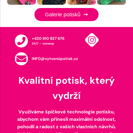
Galerie potisků
+420 910 927 676
24/7 - nonstop
INFO@vytvorsipotisk.cz
Kvalitní potisk, který
vydrží
Využíváme špičkové technologie potisku,
abychom vám přinesli maximální odolnost,
pohodlí a radost z vašich vlastních návrhů.