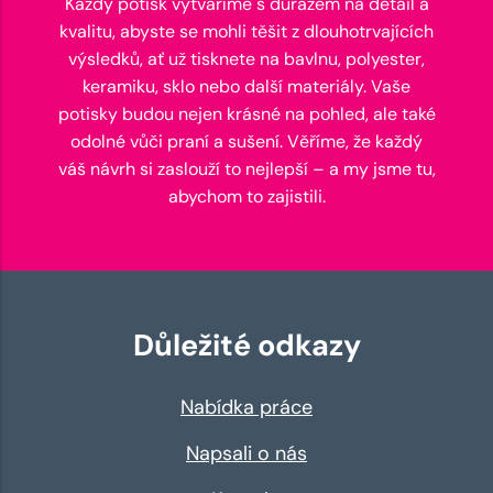
Každý potisk vytváříme s důrazem na detail a
kvalitu, abyste se mohli těšit z dlouhotrvajících
výsledků, ať už tisknete na bavlnu, polyester,
keramiku, sklo nebo další materiály. Vaše
potisky budou nejen krásné na pohled, ale také
odolné vůči praní a sušení. Věříme, že každý
váš návrh si zaslouží to nejlepší – a my jsme tu,
abychom to zajistili.
Důležité odkazy
Nabídka práce
Napsali o nás