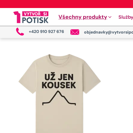
Všechny produkty
Služb
+420 910 927 676
objednavky@vytvorsipo