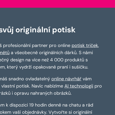
vůj originální potisk
 profesionální partner pro online
potisk triček
,
mětů
a všeobecně originálních dárků. S námi
ečný design na více než 4 000 produktů s
em, který vydrží opakované praní i sušičku.
a náš snadno ovladatelný
online návrhář
vám
vlastní potisk. Navíc nabízíme
AI technologii
pro
rázků i opravu nahraných obrázků.
m k dispozici 19 hodin denně na chatu a rád
kem vaší objednávky. Vytvořte si originální