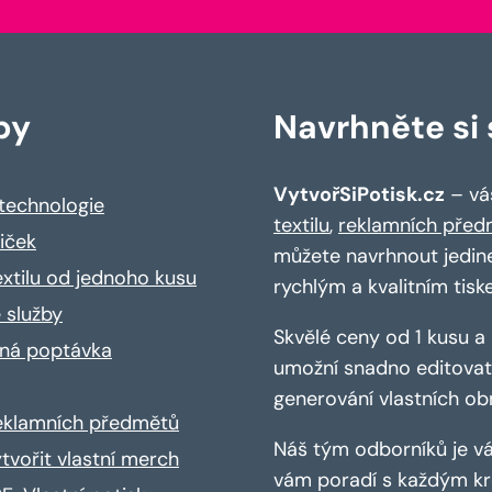
by
Navrhněte si s
VytvořSiPotisk.cz
– váš
 technologie
textilu
,
reklamních před
riček
můžete navrhnout jedin
extilu od jednoho kusu
rychlým a kvalitním tisk
 služby
Skvělé ceny od 1 kusu 
ná poptávka
umožní snadno editovat 
generování vlastních ob
reklamních předmětů
Náš tým odborníků je vá
ytvořit vlastní merch
vám poradí s každým kro