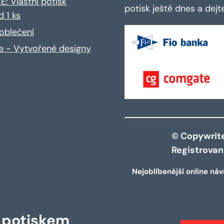
: Vlastní potisk
potisk ještě dnes a dej
d 1 ks
oblečení
ce - Vytvořené designy
© Copywrite 
Registrova
Nejoblíbenější online náv
s potiskem