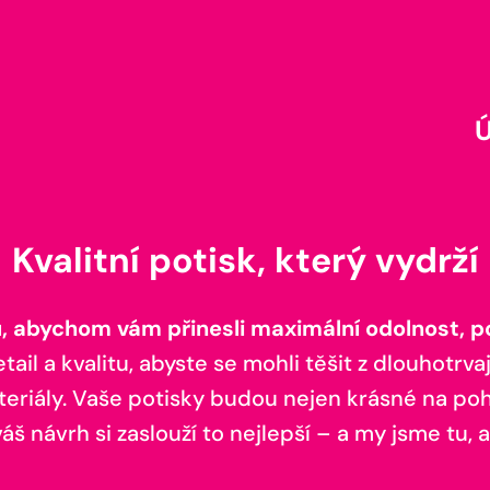
Kvalitní potisk, který vydrží
 abychom vám přinesli maximální odolnost, poh
il a kvalitu, abyste se mohli těšit z dlouhotrvaj
teriály. Vaše potisky budou nejen krásné na pohl
š návrh si zaslouží to nejlepší – a my jsme tu, a