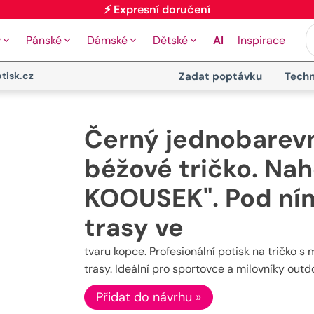
⚡ Expresní doručení
y
Pánské
Dámské
Dětské
AI
Inspirace
tisk.cz
Zadat poptávku
Techn
Černý jednobarevn
béžové tričko. Nah
KOOUSEK". Pod ním
trasy ve
tvaru kopce. Profesionální potisk na tričk
trasy. Ideální pro sportovce a milovníky ou
Přidat do návrhu »