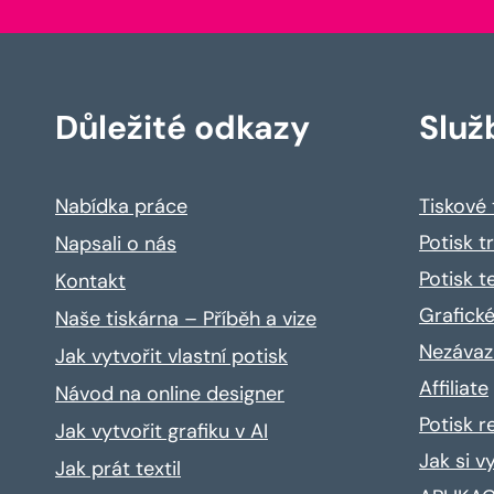
Důležité odkazy
Služ
Nabídka práce
Tiskové
Potisk t
Napsali o nás
Potisk t
Kontakt
Grafické
Naše tiskárna – Příběh a vize
Nezávaz
Jak vytvořit vlastní potisk
Affiliate
Návod na online designer
Potisk 
Jak vytvořit grafiku v AI
Jak si v
Jak prát textil