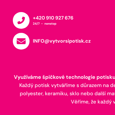
+420 910 927 676
24/7 - nonstop
INFO@vytvorsipotisk.cz
Využíváme špičkové technologie potisku,
Každý potisk vytváříme s důrazem na deta
polyester, keramiku, sklo nebo další ma
Věříme, že každý vá