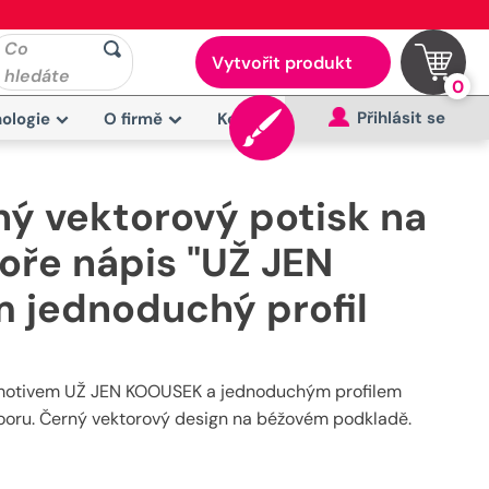
Co
Vytvořit produkt
hledáte
0
Přihlásit se
ologie
O firmě
Kontakt
ý vektorový potisk na
oře nápis "UŽ JEN
 jednoduchý profil
o s motivem UŽ JEN KOOUSEK a jednoduchým profilem
tdooru. Černý vektorový design na béžovém podkladě.