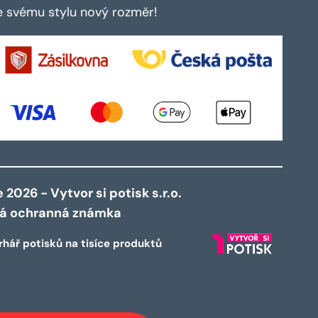
te svému stylu nový rozměr!
2026 - Vytvor si potisk s.r.o.
ná ochranná známka
rhář potisků na tisíce produktů