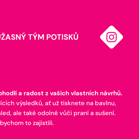
ÚŽASNÝ TÝM POTISKŮ
odlí a radost z vašich vlastních návrhů.
ících výsledků, ať už tisknete na bavlnu,
ed, ale také odolné vůči praní a sušení.
bychom to zajistili.