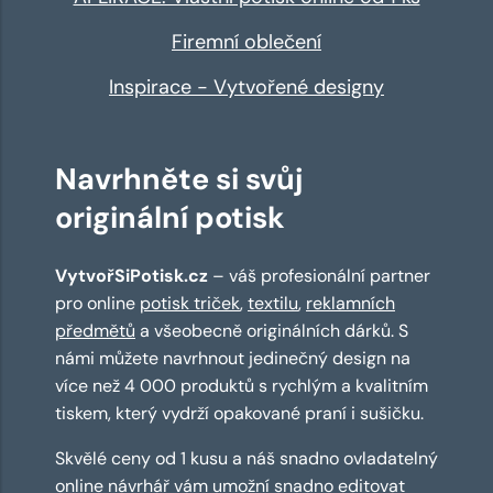
Firemní oblečení
Inspirace - Vytvořené designy
Navrhněte si svůj
originální potisk
VytvořSiPotisk.cz
– váš profesionální partner
pro online
potisk triček
,
textilu
,
reklamních
předmětů
a všeobecně originálních dárků. S
námi můžete navrhnout jedinečný design na
více než 4 000 produktů s rychlým a kvalitním
tiskem, který vydrží opakované praní i sušičku.
Skvělé ceny od 1 kusu a náš snadno ovladatelný
online návrhář
vám umožní snadno editovat