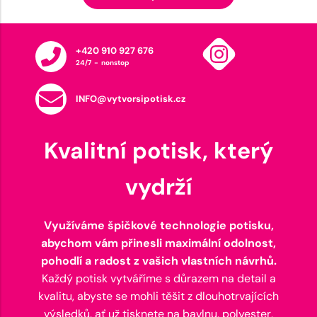
+420 910 927 676
24/7 - nonstop
INFO@vytvorsipotisk.cz
Kvalitní potisk, který
vydrží
Využíváme špičkové technologie potisku,
abychom vám přinesli maximální odolnost,
pohodlí a radost z vašich vlastních návrhů.
Každý potisk vytváříme s důrazem na detail a
kvalitu, abyste se mohli těšit z dlouhotrvajících
výsledků, ať už tisknete na bavlnu, polyester,