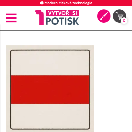
🖨️ Moderní tiskové technologie
0