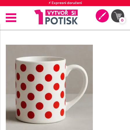
⚡ Expresní doručení
0