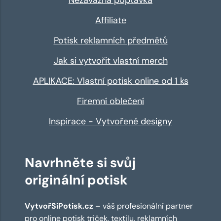
Affiliate
Potisk reklamních předmětů
Jak si vytvořit vlastní merch
APLIKACE: Vlastní potisk online od 1 ks
Firemní oblečení
Inspirace - Vytvořené designy
Navrhněte si svůj
originální potisk
VytvořSiPotisk.cz
– váš profesionální partner
pro online
potisk triček
,
textilu
,
reklamních