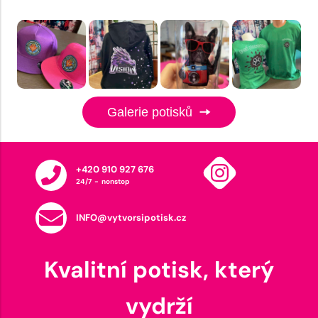
Galerie potisků
+420 910 927 676
24/7 - nonstop
INFO@vytvorsipotisk.cz
Kvalitní potisk, který
vydrží