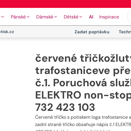
🖨️ Moderní tiskové technologie
y
Pánské
Dámské
Dětské
AI
Inspirace
tisk.cz
Zadat poptávku
Techn
červené třičkožlut
trafostaniceve př
č.1. Poruchová služ
ELEKTRO non-stop 
732 423 103
Červené třičko s potiskem loga trafostanice 
zadní straně třičko obsahuje nápis č.1 ELEKT