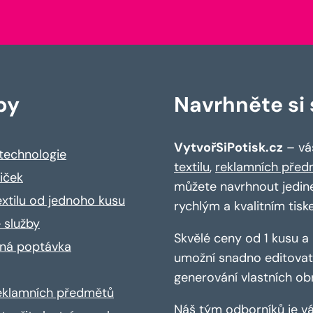
by
Navrhněte si s
VytvořSiPotisk.cz
– váš
 technologie
textilu
,
reklamních před
riček
můžete navrhnout jedin
extilu od jednoho kusu
rychlým a kvalitním tisk
 služby
Skvělé ceny od 1 kusu 
ná poptávka
umožní snadno editovat 
generování vlastních ob
reklamních předmětů
Náš tým odborníků je vá