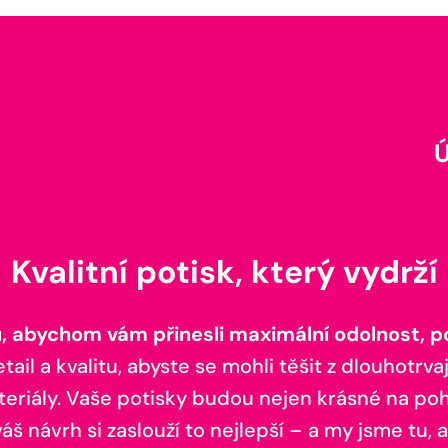
Kvalitní potisk, který vydrží
 abychom vám přinesli maximální odolnost, poh
il a kvalitu, abyste se mohli těšit z dlouhotrvaj
teriály. Vaše potisky budou nejen krásné na pohl
š návrh si zaslouží to nejlepší – a my jsme tu, a