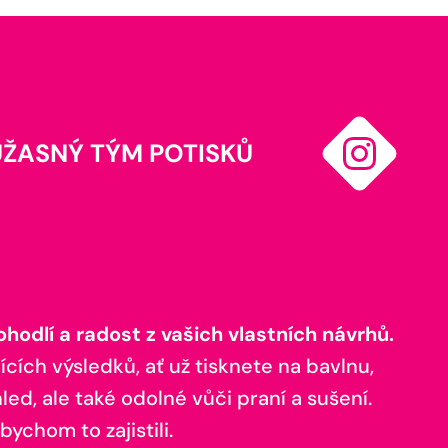
ÚŽASNÝ TÝM POTISKŮ
odlí a radost z vašich vlastních návrhů.
ících výsledků, ať už tisknete na bavlnu,
ed, ale také odolné vůči praní a sušení.
bychom to zajistili.