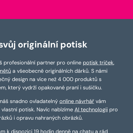
vůj originální potisk
 profesionální partner pro online
potisk triček
,
mětů
a všeobecně originálních dárků. S námi
ečný design na více než 4 000 produktů s
em, který vydrží opakované praní i sušičku.
a náš snadno ovladatelný
online návrhář
vám
vlastní potisk. Navíc nabízíme
AI technologii
pro
rázků i opravu nahraných obrázků.
m k dispozici 19 hodin denně na chatu a rád