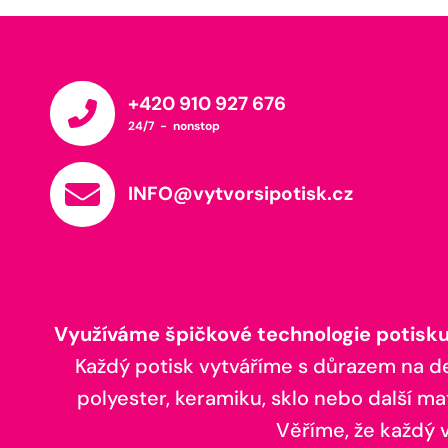
+420 910 927 676
24/7 - nonstop
INFO@vytvorsipotisk.cz
Využíváme špičkové technologie potisku,
Každý potisk vytváříme s důrazem na deta
polyester, keramiku, sklo nebo další ma
Věříme, že každý vá