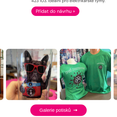
423 103. Ideální pro elektrikářské týmy.
Přidat do návrhu »
Galerie potisků