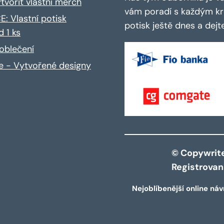
ytvořit vlastní merch
vám poradí s každým kro
: Vlastní potisk
potisk ještě dnes a dej
d 1 ks
oblečení
ce - Vytvořené designy
© Copywrite 
Registrova
Nejoblíbenější online náv